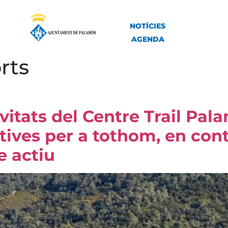
NOTÍCIES
AGENDA
rts
ivitats del Centre Trail Pa
tives per a tothom, en cont
e actiu