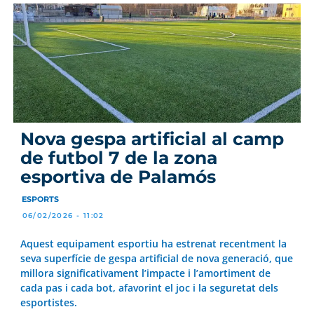
Nova gespa artificial al camp
de futbol 7 de la zona
esportiva de Palamós
ESPORTS
06/02/2026 - 11:02
Aquest equipament esportiu ha estrenat recentment la
seva superfície de gespa artificial de nova generació, que
millora significativament l’impacte i l’amortiment de
cada pas i cada bot, afavorint el joc i la seguretat dels
esportistes.