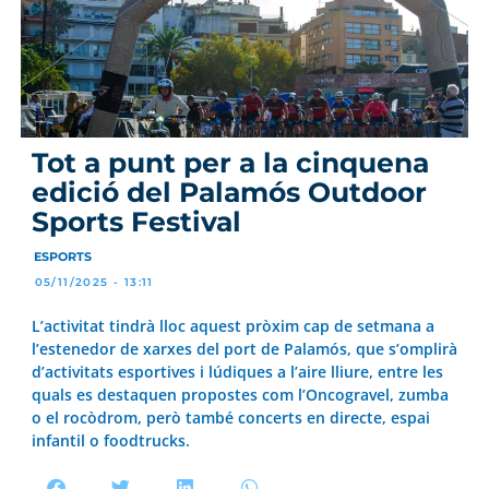
Tot a punt per a la cinquena
edició del Palamós Outdoor
Sports Festival
ESPORTS
05/11/2025 - 13:11
L’activitat tindrà lloc aquest pròxim cap de setmana a
l’estenedor de xarxes del port de Palamós, que s’omplirà
d’activitats esportives i lúdiques a l’aire lliure, entre les
quals es destaquen propostes com l’Oncogravel, zumba
o el rocòdrom, però també concerts en directe, espai
infantil o foodtrucks.