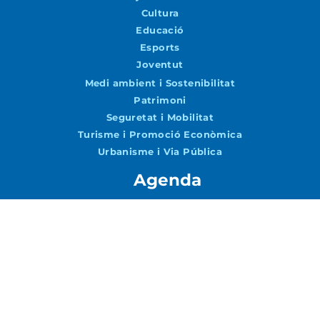
Cultura
Educació
Esports
Joventut
Medi ambient i Sostenibilitat
Patrimoni
Seguretat i Mobilitat
Turisme i Promoció Econòmica
Urbanisme i Via Pública
Agenda
Agenda
Vols rebre notícies per correu?
Accepto la
Política de Privacitat