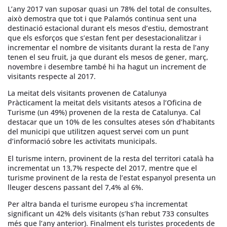
L’any 2017 van suposar quasi un 78% del total de consultes,
això demostra que tot i que Palamós continua sent una
destinació estacional durant els mesos d’estiu, demostrant
que els esforços que s’estan fent per desestacionalitzar i
incrementar el nombre de visitants durant la resta de l’any
tenen el seu fruit, ja que durant els mesos de gener, març,
novembre i desembre també hi ha hagut un increment de
visitants respecte al 2017.
La meitat dels visitants provenen de Catalunya
Pràcticament la meitat dels visitants atesos a l’Oficina de
Turisme (un 49%) provenen de la resta de Catalunya. Cal
destacar que un 10% de les consultes ateses són d’habitants
del municipi que utilitzen aquest servei com un punt
d’informació sobre les activitats municipals.
El turisme intern, provinent de la resta del territori català ha
incrementat un 13,7% respecte del 2017, mentre que el
turisme provinent de la resta de l’estat espanyol presenta un
lleuger descens passant del 7,4% al 6%.
Per altra banda el turisme europeu s’ha incrementat
significant un 42% dels visitants (s’han rebut 733 consultes
més que l’any anterior). Finalment els turistes procedents de