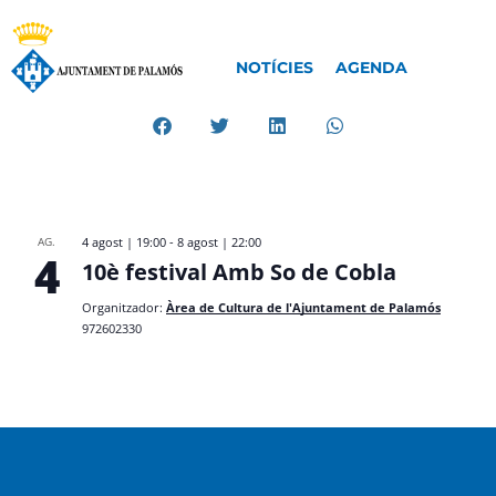
NOTÍCIES
AGENDA
AG.
4 agost | 19:00
-
8 agost | 22:00
4
10è festival Amb So de Cobla
Organitzador:
Àrea de Cultura de l'Ajuntament de Palamós
972602330