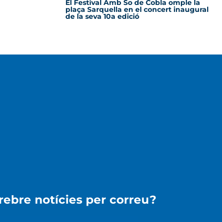
El Festival Amb So de Cobla omple la
plaça Sarquella en el concert inaugural
de la seva 10a edició
 rebre notícies per correu?