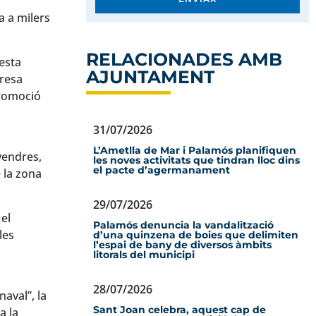
a a milers
RELACIONADES AMB
uesta
AJUNTAMENT
presa
Promoció
31/07/2026
L’Ametlla de Mar i Palamós planifiquen
vendres,
les noves activitats que tindran lloc dins
el pacte d’agermanament
 la zona
29/07/2026
el
Palamós denuncia la vandalització
les
d’una quinzena de boies que delimiten
l’espai de bany de diversos àmbits
litorals del municipi
28/07/2026
aval”, la
Sant Joan celebra, aquest cap de
a la