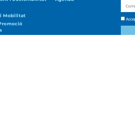
i Mobilitat
Acce
 Promoció
a
i Via Pública