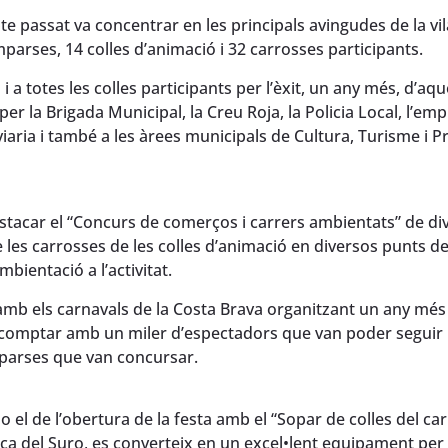
te passat va concentrar en les principals avingudes de la vil
parses, 14 colles d’animació i 32 carrosses participants.
 a totes les colles participants per l’èxit, un any més, d’aq
per la Brigada Municipal, la Creu Roja, la Policia Local, l’em
 viaria i també a les àrees municipals de Cultura, Turisme i 
tacar el “Concurs de comerços i carrers ambientats” de di
les carrosses de les colles d’animació en diversos punts de
bientació a l’activitat.
mb els carnavals de la Costa Brava organitzant un any més 
 comptar amb un miler d’espectadors que van poder seguir 
mparses que van concursar.
 el de l’obertura de la festa amb el “Sopar de colles del carn
aça del Suro, es converteix en un excel•lent equipament per 