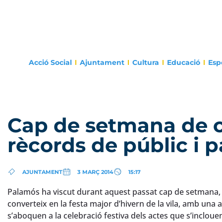
Acció Social
Ajuntament
Cultura
Educació
Esp
Cap de setmana de 
rècords de públic i p
AJUNTAMENT
3 MARÇ 2014
15:17
Palamós ha viscut durant aquest passat cap de setmana, l
converteix en la festa major d’hivern de la vila, amb una al
s’aboquen a la celebració festiva dels actes que s’inclouen