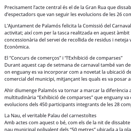
Precisament l’acte central és el de la Gran Rua que dissab
d’espectadors que van seguir les evolucions de les 26 com
L’Ajuntament de Palamós felicita la Comissió del Carnaval i
activitat; així com per la tasca realitzada en aquest àmbit 
concessionària del servei de recollida de residus i neteja
Econòmica.
El “Concurs de comerços” i “l’Exhibició de comparses”
Durant aquest cap de setmana de carnaval també van des
on enguany es va incorporar com a novetat la ubicació de 
comercial del municipi, mitjançant les quals es va posar am
Ahir diumenge Palamós va tornar a marcar la diferència a
multitudinària “Exhibició de comparses” que enguany va
evolucions dels 450 participants integrants de les 28 co
La Nau, el veritable Palau del carnestoltes
Amb actes com aquest o bé, com els de la nit de dissabte o
nau municipal polivalent dels “50 metres” ubicada a la pl