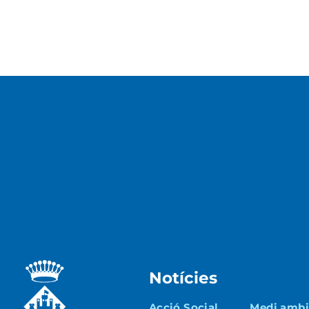
Notícies
Acció Social
Medi ambie