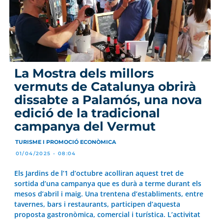
La Mostra dels millors
vermuts de Catalunya obrirà
dissabte a Palamós, una nova
edició de la tradicional
campanya del Vermut
TURISME I PROMOCIÓ ECONÒMICA
01/04/2025 - 08:04
Els Jardins de l’1 d’octubre acolliran aquest tret de
sortida d’una campanya que es durà a terme durant els
mesos d’abril i maig. Una trentena d’establiments, entre
tavernes, bars i restaurants, participen d’aquesta
proposta gastronòmica, comercial i turística. L’activitat