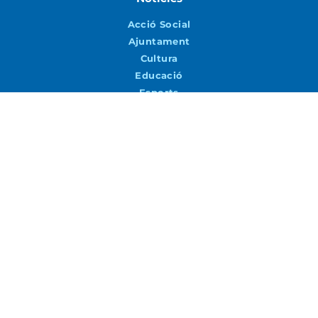
Acció Social
Ajuntament
Cultura
Educació
Esports
Joventut
Medi ambient i Sostenibilitat
Patrimoni
Seguretat i Mobilitat
Turisme i Promoció Econòmica
Urbanisme i Via Pública
Agenda
Agenda
Vols rebre notícies per correu?