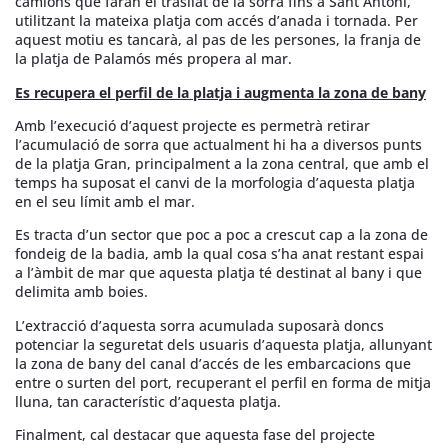
camions que faran el trasllat de la sorra fins a Sant Antoni,
utilitzant la mateixa platja com accés d’anada i tornada. Per
aquest motiu es tancarà, al pas de les persones, la franja de
la platja de Palamós més propera al mar.
Es recupera el perfil de la platja i augmenta la zona de bany
Amb l’execució d’aquest projecte es permetrà retirar
l’acumulació de sorra que actualment hi ha a diversos punts
de la platja Gran, principalment a la zona central, que amb el
temps ha suposat el canvi de la morfologia d’aquesta platja
en el seu límit amb el mar.
Es tracta d’un sector que poc a poc a crescut cap a la zona de
fondeig de la badia, amb la qual cosa s’ha anat restant espai
a l’àmbit de mar que aquesta platja té destinat al bany i que
delimita amb boies.
L’extracció d’aquesta sorra acumulada suposarà doncs
potenciar la seguretat dels usuaris d’aquesta platja, allunyant
la zona de bany del canal d’accés de les embarcacions que
entre o surten del port, recuperant el perfil en forma de mitja
lluna, tan característic d’aquesta platja.
Finalment, cal destacar que aquesta fase del projecte