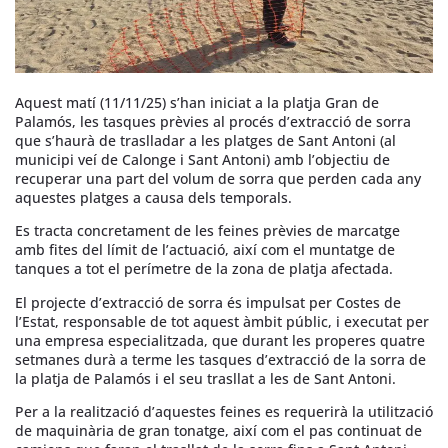
Aquest matí (11/11/25) s’han iniciat a la platja Gran de
Palamós, les tasques prèvies al procés d’extracció de sorra
que s’haurà de traslladar a les platges de Sant Antoni (al
municipi veí de Calonge i Sant Antoni) amb l’objectiu de
recuperar una part del volum de sorra que perden cada any
aquestes platges a causa dels temporals.
Es tracta concretament de les feines prèvies de marcatge
amb fites del límit de l’actuació, així com el muntatge de
tanques a tot el perímetre de la zona de platja afectada.
El projecte d’extracció de sorra és impulsat per Costes de
l’Estat, responsable de tot aquest àmbit públic, i executat per
una empresa especialitzada, que durant les properes quatre
setmanes durà a terme les tasques d’extracció de la sorra de
la platja de Palamós i el seu trasllat a les de Sant Antoni.
Per a la realització d’aquestes feines es requerirà la utilització
de maquinària de gran tonatge, així com el pas continuat de