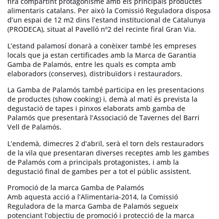
fira compartint protagonisme amb els principals productes
alimentaris catalans. Per això la Comissió Reguladora disposa
d’un espai de 12 m2 dins l’estand institucional de Catalunya
(PRODECA), situat al Pavelló nº2 del recinte firal Gran Via.
L’estand palamosí donarà a conèixer també les empreses
locals que ja estan certificades amb la Marca de Garantia
Gamba de Palamós, entre les quals es compta amb
elaboradors (conserves), distribuïdors i restauradors.
La Gamba de Palamós també participa en les presentacions
de productes (show cooking) i, demà al matí és prevista la
degustació de tapes i pinxos elaborats amb gamba de
Palamós que presentarà l’Associació de Tavernes del Barri
Vell de Palamós.
L’endemà, dimecres 2 d’abril, serà el torn dels restauradors
de la vila que presentaran diverses receptes amb les gambes
de Palamós com a principals protagonistes, i amb la
degustació final de gambes per a tot el públic assistent.
Promoció de la marca Gamba de Palamós
Amb aquesta acció a l’Alimentaria-2014, la Comissió
Reguladora de la marca Gamba de Palamós segueix
potenciant l’objectiu de promoció i protecció de la marca