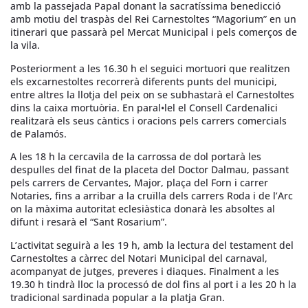
amb la passejada Papal donant la sacratíssima benedicció
amb motiu del traspàs del Rei Carnestoltes “Magorium” en un
itinerari que passarà pel Mercat Municipal i pels comerços de
la vila.
Posteriorment a les 16.30 h el seguici mortuori que realitzen
els excarnestoltes recorrerà diferents punts del municipi,
entre altres la llotja del peix on se subhastarà el Carnestoltes
dins la caixa mortuòria. En paral•lel el Consell Cardenalici
realitzarà els seus càntics i oracions pels carrers comercials
de Palamós.
A les 18 h la cercavila de la carrossa de dol portarà les
despulles del finat de la placeta del Doctor Dalmau, passant
pels carrers de Cervantes, Major, plaça del Forn i carrer
Notaries, fins a arribar a la cruïlla dels carrers Roda i de l’Arc
on la màxima autoritat eclesiàstica donarà les absoltes al
difunt i resarà el “Sant Rosarium”.
L’activitat seguirà a les 19 h, amb la lectura del testament del
Carnestoltes a càrrec del Notari Municipal del carnaval,
acompanyat de jutges, preveres i diaques. Finalment a les
19.30 h tindrà lloc la processó de dol fins al port i a les 20 h la
tradicional sardinada popular a la platja Gran.