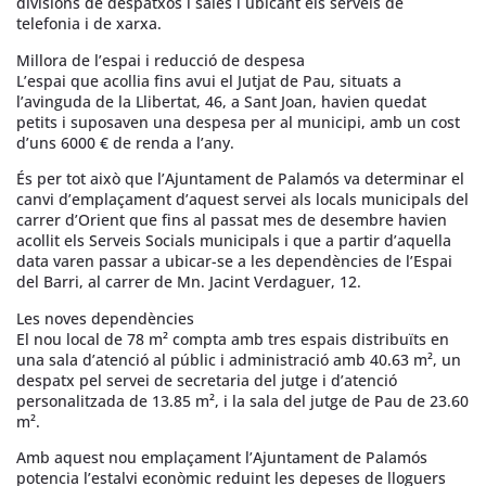
divisions de despatxos i sales i ubicant els serveis de
telefonia i de xarxa.
Millora de l’espai i reducció de despesa
L’espai que acollia fins avui el Jutjat de Pau, situats a
l’avinguda de la Llibertat, 46, a Sant Joan, havien quedat
petits i suposaven una despesa per al municipi, amb un cost
d’uns 6000 € de renda a l’any.
És per tot això que l’Ajuntament de Palamós va determinar el
canvi d’emplaçament d’aquest servei als locals municipals del
carrer d’Orient que fins al passat mes de desembre havien
acollit els Serveis Socials municipals i que a partir d’aquella
data varen passar a ubicar-se a les dependències de l’Espai
del Barri, al carrer de Mn. Jacint Verdaguer, 12.
Les noves dependències
El nou local de 78 m² compta amb tres espais distribuïts en
una sala d’atenció al públic i administració amb 40.63 m², un
despatx pel servei de secretaria del jutge i d’atenció
personalitzada de 13.85 m², i la sala del jutge de Pau de 23.60
m².
Amb aquest nou emplaçament l’Ajuntament de Palamós
potencia l’estalvi econòmic reduint les depeses de lloguers