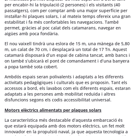
per encabir-hi la tripulació (2 persones) i els visitants (40
passatgers), com per comptar amb una major superfície per
instal·lar-hi plaques solars, i al mateix temps ofereix una gran
estabilitat i fa més confortables les navegacions. També
permet, gràcies al poc calat dels catamarans, navegar en
aigües amb poca fondària.
El nou vaixell tindrà una eslora de 15 m, una mànega de 5,80
m, un calat de 70 cm, i desplaçarà un total de 17 Tn. Aquest
catamarà disposarà d’un espai de cabina tancat, amb bancs i
on també s’ubicarà el pont de comandament i d’una banyera
a popa també sota cobert.
Ambdós espais seran polivalents i adaptats a les diferents
activitats pedagògiques i culturals que es proposin. Tant els
accessos a bord, els lavabos com els diferents espais, estaran
adaptats a les persones amb mobilitat reduïda i altres
disfuncions segons els codis accessibilitat universal.
Motors elèctrics alimentats per plaques solars
La característica més destacable d’aquesta embarcació és
que estarà equipada amb dos motors elèctrics, un fet molt
innovador en la propulsió naval, ja que aquesta tecnologia a