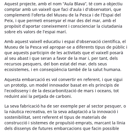
Aquest projecte, amb el nom “Aula Blava”, té com a objectiu
comptar amb un vaixell que faci d’aula i d’observatori, que
complementi l’oferta del Museu de la Pesca i de l’Espai del
Peix, i que permeti ensenyar el mar des del mar, amb el
propòsit d’aportar coneixement i conscienciar la ciutadania
sobre els valors de l’espai marí.
Amb aquest vaixell educatiu i espai d’observació científica, el
Museu de la Pesca vol apropar-se a diferents tipus de públic i
que aquests participin de les activitats que el vaixell posarà
al seu abast i que seran a favor de la mar i, per tant, dels
recursos pesquers, del bon estat del mar, dels seus
ecosistemes, i en conseqüència també de la salut humana.
Aquesta embarcació es vol convertir en referent, i que sigui
un prototip, un model innovador basat en els principis de
l’ecodisseny i de la descarbonització de mars i oceans, tot
reduint així la petjada de carboni.
La seva fabricació ha de ser exemple per al sector pesquer, o
la nàutica recreativa, en la seva adaptació a la innovació i
sostenibilitat, sent referent el tipus de materials de
construcció i sistemes de propulsió emprats, marcant la línia
dels dissenys de futures embarcacions que facin possible