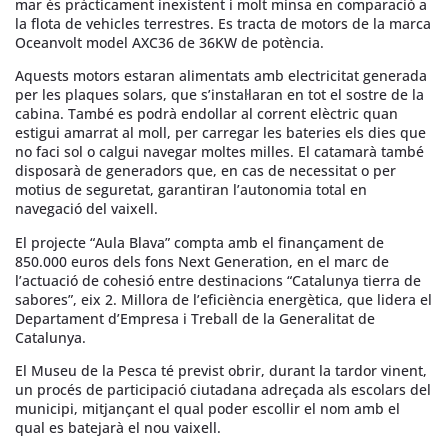
mar és pràcticament inexistent i molt minsa en comparació a
la flota de vehicles terrestres. Es tracta de motors de la marca
Oceanvolt model AXC36 de 36KW de potència.
Aquests motors estaran alimentats amb electricitat generada
per les plaques solars, que s’instal·laran en tot el sostre de la
cabina. També es podrà endollar al corrent elèctric quan
estigui amarrat al moll, per carregar les bateries els dies que
no faci sol o calgui navegar moltes milles. El catamarà també
disposarà de generadors que, en cas de necessitat o per
motius de seguretat, garantiran l’autonomia total en
navegació del vaixell.
El projecte “Aula Blava” compta amb el finançament de
850.000 euros dels fons Next Generation, en el marc de
l’actuació de cohesió entre destinacions “Catalunya tierra de
sabores”, eix 2. Millora de l’eficiència energètica, que lidera el
Departament d’Empresa i Treball de la Generalitat de
Catalunya.
El Museu de la Pesca té previst obrir, durant la tardor vinent,
un procés de participació ciutadana adreçada als escolars del
municipi, mitjançant el qual poder escollir el nom amb el
qual es batejarà el nou vaixell.