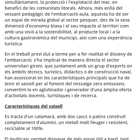
simultàniament, la protecció i l’explotació del mar, en
benefici de les comunitats litorals. Alhora, més enllà del
vessant pedagògic de l’embarcació-aula, aquesta ha de ser
un espai de mirada global al sector pesquer, des de la seva
dimensió d’economia blava i el seu impacte al territori com
amb una visió a la sostenibilitat, al producte local i a la
cultura gastronòmica del municipi, així com una experiència
turística.
En el treball previ dut a terme per a fer realitat el disseny de
l’embarcació, s’ha implicat de manera directa el sector
universitari gironí, que juntament amb un grup d’experts en
els àmbits tècnics, turístics, didàctics o de construcció naval,
han assessorat en les característiques principals que ha de
tenir el vaixell per al foment del missatge zero emissions,
convertint-lo en aglutinador i generador d’una àmplia oferta
d’activitats docents, turístiques i de recerca.
Característiques del vaixell
Es tracta d’un catamarà, amb dos cascs o patins construït
completament d’alumini, un metall molt lleuger i resistent,
reciclable al 100%.
El multicasc permet disposar de més espai útil a bord, tant