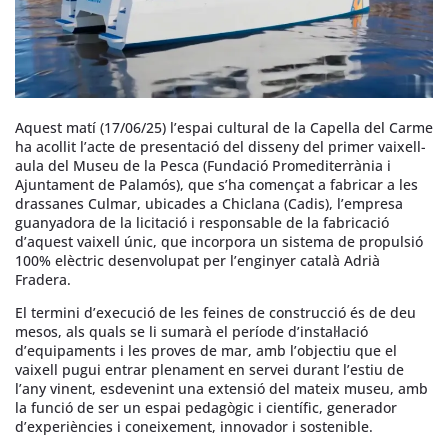
Aquest matí (17/06/25) l’espai cultural de la Capella del Carme
ha acollit l’acte de presentació del disseny del primer vaixell-
aula del Museu de la Pesca (Fundació Promediterrània i
Ajuntament de Palamós), que s’ha començat a fabricar a les
drassanes Culmar, ubicades a Chiclana (Cadis), l’empresa
guanyadora de la licitació i responsable de la fabricació
d’aquest vaixell únic, que incorpora un sistema de propulsió
100% elèctric desenvolupat per l’enginyer català Adrià
Fradera.
El termini d’execució de les feines de construcció és de deu
mesos, als quals se li sumarà el període d’instal·lació
d’equipaments i les proves de mar, amb l’objectiu que el
vaixell pugui entrar plenament en servei durant l’estiu de
l’any vinent, esdevenint una extensió del mateix museu, amb
la funció de ser un espai pedagògic i científic, generador
d’experiències i coneixement, innovador i sostenible.