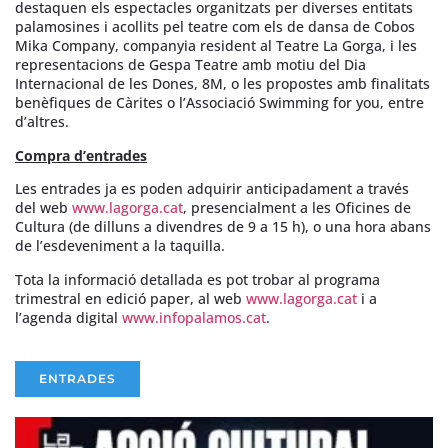
destaquen els espectacles organitzats per diverses entitats
palamosines i acollits pel teatre com els de dansa de Cobos
Mika Company, companyia resident al Teatre La Gorga, i les
representacions de Gespa Teatre amb motiu del Dia
Internacional de les Dones, 8M, o les propostes amb finalitats
benèfiques de Càrites o l’Associació Swimming for you, entre
d’altres.
Compra d’entrades
Les entrades ja es poden adquirir anticipadament a través
del web
www.lagorga.cat
, presencialment a les Oficines de
Cultura (de dilluns a divendres de 9 a 15 h), o una hora abans
de l’esdeveniment a la taquilla.
Tota la informació detallada es pot trobar al programa
trimestral en edició paper, al web
www.lagorga.cat
i a
l’agenda digital
www.infopalamos.cat
.
ENTRADES