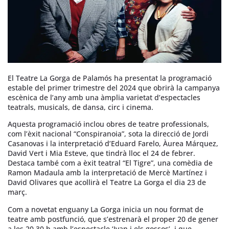
El Teatre La Gorga de Palamós ha presentat la programació
estable del primer trimestre del 2024 que obrirà la campanya
escènica de l’any amb una àmplia varietat d’espectacles
teatrals, musicals, de dansa, circ i cinema.
Aquesta programació inclou obres de teatre professionals,
com l’èxit nacional “Conspiranoia”, sota la direcció de Jordi
Casanovas i la interpretació d’Eduard Farelo, Àurea Márquez,
David Vert i Mia Esteve, que tindrà lloc el 24 de febrer.
Destaca també com a èxit teatral “El Tigre”, una comèdia de
Ramon Madaula amb la interpretació de Mercè Martínez i
David Olivares que acollirà el Teatre La Gorga el dia 23 de
març.
Com a novetat enguany La Gorga inicia un nou format de
teatre amb postfunció, que s’estrenarà el proper 20 de gener
a les 20.30 h amb l’espectacle ‘Ivan i els gossos’, i que