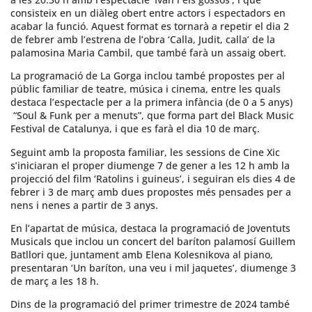
consisteix en un diàleg obert entre actors i espectadors en
acabar la funció. Aquest format es tornarà a repetir el dia 2
de febrer amb l’estrena de l’obra ‘Calla, Judit, calla’ de la
palamosina Maria Cambil, que també farà un assaig obert.
La programació de La Gorga inclou també propostes per al
públic familiar de teatre, música i cinema, entre les quals
destaca l’espectacle per a la primera infància (de 0 a 5 anys)
“Soul & Funk per a menuts”, que forma part del Black Music
Festival de Catalunya, i que es farà el dia 10 de març.
Seguint amb la proposta familiar, les sessions de Cine Xic
s’iniciaran el proper diumenge 7 de gener a les 12 h amb la
projecció del film ‘Ratolins i guineus’, i seguiran els dies 4 de
febrer i 3 de març amb dues propostes més pensades per a
nens i nenes a partir de 3 anys.
En l’apartat de música, destaca la programació de Joventuts
Musicals que inclou un concert del baríton palamosí Guillem
Batllori que, juntament amb Elena Kolesnikova al piano,
presentaran ‘Un baríton, una veu i mil jaquetes’, diumenge 3
de març a les 18 h.
Dins de la programació del primer trimestre de 2024 també