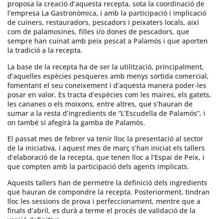
proposa la creació d’aquesta recepta, sota la coordinació de
l’empresa La Gastronòmica, i amb la participació i implicació
de cuiners, restauradors, pescadors i peixaters locals, així
com de palamosines, filles i/o dones de pescadors, que
sempre han cuinat amb peix pescat a Palamós i que aporten
la tradició a la recepta.
La base de la recepta ha de ser la utilització, principalment,
d’aquelles espècies pesqueres amb menys sortida comercial,
fomentant el seu coneixement i d’aquesta manera poder-les
posar en valor. Es tracta d’espècies com les maires, els gatets,
les cananes o els moixons, entre altres, que s’hauran de
sumar a la resta d’ingredients de “L’Escudella de Palamós”, i
on també si afegirà la gamba de Palamós.
El passat mes de febrer va tenir lloc la presentació al sector
de la iniciativa, i aquest mes de març s’han iniciat els tallers
d’elaboració de la recepta, que tenen lloc a l’Espai de Peix, i
que compten amb la participació dels agents implicats.
Aquests tallers han de permetre la definició dels ingredients
que hauran de compondre la recepta. Posteriorment, tindran
lloc les sessions de prova i perfeccionament, mentre que a
finals d’abril, es durà a terme el procés de validació de la