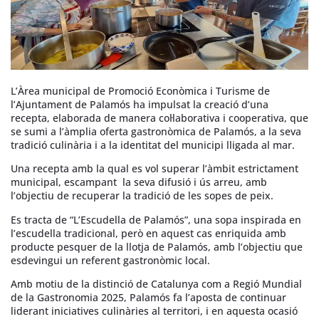
L’Àrea municipal de Promoció Econòmica i Turisme de
l’Ajuntament de Palamós ha impulsat la creació d’una
recepta, elaborada de manera col·laborativa i cooperativa, que
se sumi a l’àmplia oferta gastronòmica de Palamós, a la seva
tradició culinària i a la identitat del municipi lligada al mar.
Una recepta amb la qual es vol superar l’àmbit estrictament
municipal, escampant la seva difusió i ús arreu, amb
l’objectiu de recuperar la tradició de les sopes de peix.
Es tracta de “L’Escudella de Palamós”, una sopa inspirada en
l’escudella tradicional, però en aquest cas enriquida amb
producte pesquer de la llotja de Palamós, amb l’objectiu que
esdevingui un referent gastronòmic local.
Amb motiu de la distinció de Catalunya com a Regió Mundial
de la Gastronomia 2025, Palamós fa l’aposta de continuar
liderant iniciatives culinàries al territori, i en aquesta ocasió