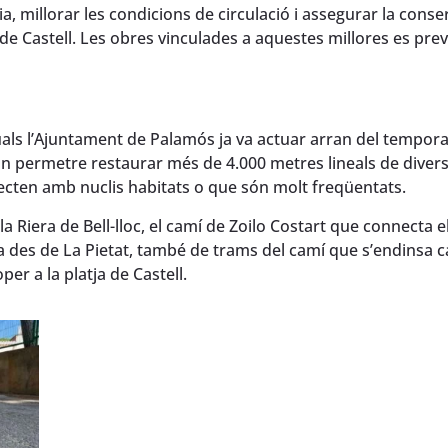
a, millorar les condicions de circulació i assegurar la conse
l de Castell. Les obres vinculades a aquestes millores es pr
ls l’Ajuntament de Palamós ja va actuar arran del temporal 
an permetre restaurar més de 4.000 metres lineals de diver
necten amb nuclis habitats o que són molt freqüentats.
 Riera de Bell-lloc, el camí de Zoilo Costart que connecta el
a des de La Pietat, també de trams del camí que s’endinsa ca
er a la platja de Castell.