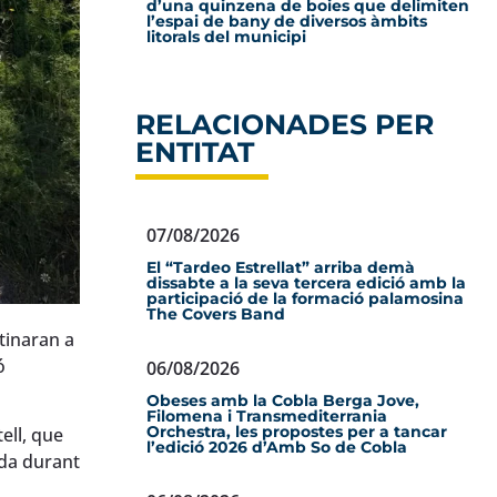
d’una quinzena de boies que delimiten
l’espai de bany de diversos àmbits
litorals del municipi
RELACIONADES PER
ENTITAT
07/08/2026
El “Tardeo Estrellat” arriba demà
dissabte a la seva tercera edició amb la
participació de la formació palamosina
The Covers Band
tinaran a
ó
06/08/2026
Obeses amb la Cobla Berga Jove,
Filomena i Transmediterrania
Orchestra, les propostes per a tancar
ell, que
l’edició 2026 d’Amb So de Cobla
ada durant