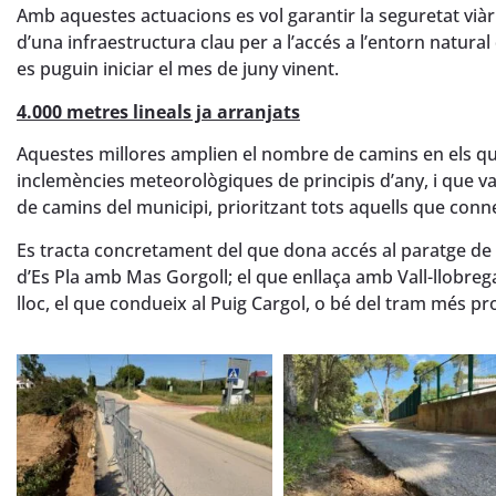
Amb aquestes actuacions es vol garantir la seguretat viàri
d’una infraestructura clau per a l’accés a l’entorn natura
es puguin iniciar el mes de juny vinent.
4.000 metres lineals ja arranjats
Aquestes millores amplien el nombre de camins en els qua
inclemències meteorològiques de principis d’any, i que v
de camins del municipi, prioritzant tots aquells que con
Es tracta concretament del que dona accés al paratge de la
d’Es Pla amb Mas Gorgoll; el que enllaça amb Vall-llobreg
lloc, el que condueix al Puig Cargol, o bé del tram més prop