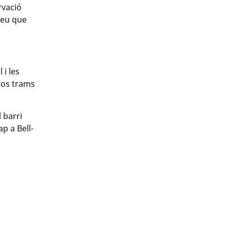
rvació
eveu que
i les
sos trams
 barri
p a Bell-