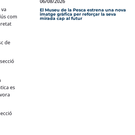
06/08/2026
 va
El Museu de la Pesca estrena una nova
imatge gràfica per reforçar la seva
alús com
mirada cap al futur
uretat
sc de
 secció
n
tica es
 vora
secció