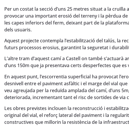
Per un costat la secció d’uns 25 metres situat a la cruïlla
provocar una important erosió del terreny i la pèrdua de 
les capes inferiors del ferm, deixant part de la plataforma
dels usuaris.
Aquest projecte contempla l’estabilització del talús, la rec
futurs processos erosius, garantint la seguretat i durabili
L’altre tram d’aquest camí a Castell on també s’actuarà ar
d’uns 150m que ja presentava certs desperfectes que es v
En aquest punt, l’escorrentia superficial ha provocat l’ero
desnivell entre el paviment asfàltic i el marge del vial qu
veu agreujada per la reduïda amplada del camí, d’uns 5m, 
deteriorada, incrementant tant el risc de sortides de via
Les obres previstes inclouen la reconstrucció i estabilitza
original del vial, el reforç lateral del paviment i la regul
constructives que millorin la resistència de la infraestru