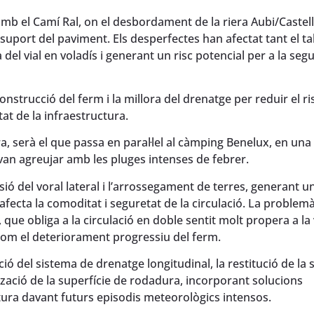
 amb el Camí Ral, on el desbordament de la riera Aubi/Castell
suport del paviment. Els desperfectes han afectat tant el t
 del vial en voladís i generant un risc potencial per a la seg
onstrucció del ferm i la millora del drenatge per reduir el ri
tat de la infraestructura.
a, serà el que passa en paral·lel al càmping Benelux, en una
an agreujar amb les pluges intenses de febrer.
sió del voral lateral i l’arrossegament de terres, generant u
e afecta la comoditat i seguretat de la circulació. La problemà
que obliga a la circulació en doble sentit molt propera a la
 com el deteriorament progressiu del ferm.
ció del sistema de drenatge longitudinal, la restitució de la 
arització de la superfície de rodadura, incorporant solucions
ctura davant futurs episodis meteorològics intensos.