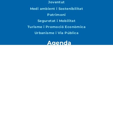
Joventut
Medi ambient i Sostenibilitat
Patrimoni
Seguretat i Mobilitat
Turisme i Promoció Econòmica
Urbanisme i Via Pública
Agenda
Agenda
Vols rebre notícies per correu?
Accepto la
Política de Privacitat
ENVIAR