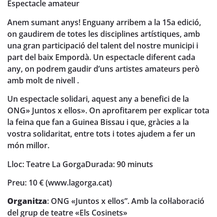
Espectacle amateur
Anem sumant anys! Enguany arribem a la 15a edició,
on gaudirem de totes les disciplines artístiques, amb
una gran participació del talent del nostre municipi i
part del baix Empordà. Un espectacle diferent cada
any, on podrem gaudir d’uns artistes amateurs però
amb molt de nivell .
Un espectacle solidari, aquest any a benefici de la
ONG» Juntos x ellos». On aprofitarem per explicar tota
la feina que fan a Guinea Bissau i que, gràcies a la
vostra solidaritat, entre tots i totes ajudem a fer un
món millor.
Lloc: Teatre La Gorga
Durada: 90 minuts
Preu: 10 € (www.lagorga.cat)
Organitza
: ONG «Juntos x ellos”. Amb la col·laboració
del grup de teatre «Els Cosinets»