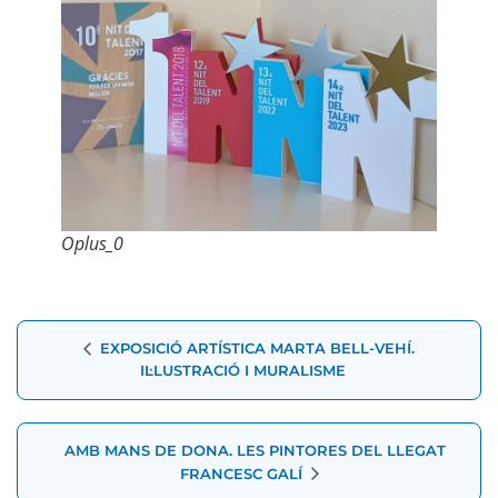
Oplus_0
Navegació
EXPOSICIÓ ARTÍSTICA MARTA BELL-VEHÍ.
d'Esdeveniment
IL·LUSTRACIÓ I MURALISME
AMB MANS DE DONA. LES PINTORES DEL LLEGAT
FRANCESC GALÍ