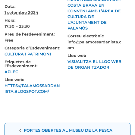
COSTA BRAVA EN
Data:
CONVENI AMB L’ÀREA DE
1 setembre 2024
CULTURA DE
Hora:
L’AJUNTAMENT DE
17:30 – 23:30
PALAMÓS
Preu de l'esdeveniment:
Correu electrònic
Free
info@palamossardanista.c
om
Categoria d’Esdeveniment:
CULTURA I PATRIMONI
Lloc web
VISUALITZA EL LLOC WEB
Etiquetes de
l'Esdeveniment:
DE ORGANITZADOR
APLEC
Lloc web:
HTTPS://PALAMOSSARDAN
ISTA.BLOGSPOT.COM/
Navegació
PORTES OBERTES AL MUSEU DE LA PESCA
d'Esdeveniment