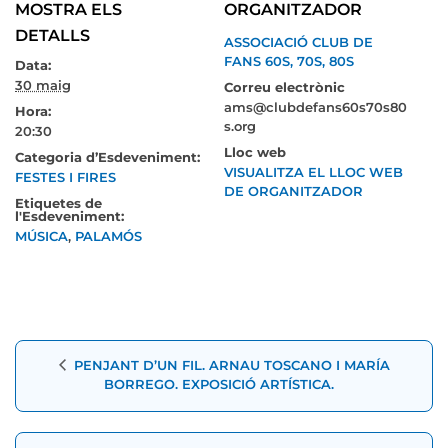
MOSTRA ELS
ORGANITZADOR
DETALLS
ASSOCIACIÓ CLUB DE
FANS 60S, 70S, 80S
Data:
30 maig
Correu electrònic
ams@clubdefans60s70s80
Hora:
s.org
20:30
Lloc web
Categoria d’Esdeveniment:
VISUALITZA EL LLOC WEB
FESTES I FIRES
DE ORGANITZADOR
Etiquetes de
l'Esdeveniment:
MÚSICA
,
PALAMÓS
Navegació
PENJANT D’UN FIL. ARNAU TOSCANO I MARÍA
d'Esdeveniment
BORREGO. EXPOSICIÓ ARTÍSTICA.