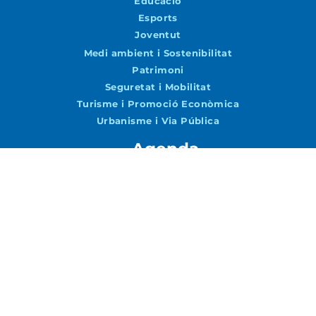
Educació
Esports
Joventut
Medi ambient i Sostenibilitat
Patrimoni
Seguretat i Mobilitat
Turisme i Promoció Econòmica
Urbanisme i Via Pública
Agenda
Agenda
Vols rebre notícies per correu?
Accepto la
Política de Privacitat
ENVIAR