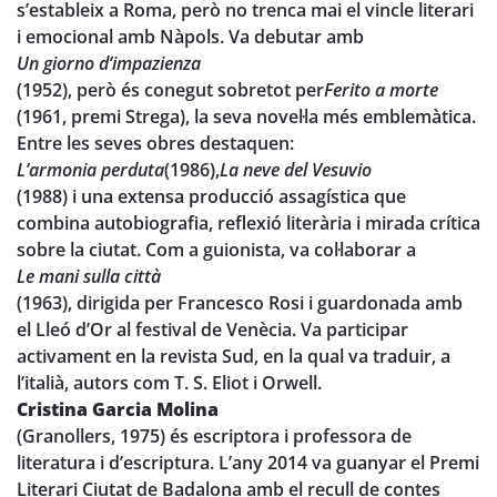
s’estableix a Roma, però no trenca mai el vincle literari
i emocional amb Nàpols. Va debutar amb
Un giorno d’impazienza
(1952), però és conegut sobretot per
Ferito a morte
(1961, premi Strega), la seva novel·la més emblemàtica.
Entre les seves obres destaquen:
L’armonia perduta
(1986),
La neve del Vesuvio
(1988) i una extensa producció assagística que
combina autobiografia, reflexió literària i mirada crítica
sobre la ciutat. Com a guionista, va col·laborar a
Le mani sulla città
(1963), dirigida per Francesco Rosi i guardonada amb
el Lleó d’Or al festival de Venècia. Va participar
activament en la revista Sud, en la qual va traduir, a
l’italià, autors com T. S. Eliot i Orwell.
Cristina Garcia Molina
(Granollers, 1975) és escriptora i professora de
literatura i d’escriptura. L’any 2014 va guanyar el Premi
Literari Ciutat de Badalona amb el recull de contes