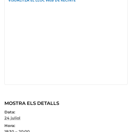
VISUALITZA EL LLOC WEB DE RECINTE
MOSTRA ELS DETALLS
Data:
24 juliol
Hora:
18:30 – 20:00