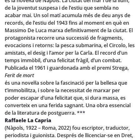
és la novel·la de Nàpols. La ciutat del mar i de la llum,
de la joventut suspesa i de l’estiu que sembla no
acabar mai. Un sol matí acumula més de deu anys de
records, de l’estiu del 1943 fins al moment en què en
Massimo De Luca marxa definitivament de la ciutat. El
protagonista recorre una successió de fragments,
evocacions i retorns: la pesca submarina, el Circolo, les
amistats, el desig i l’amor per la Carla. El record d’un
temps immòbil, d’una felicitat fràgil, d’un combat.
Publicada el 1961 i guardonada amb el premi Strega,
Ferit de mort
és una novel·la sobre la fascinació per la bellesa que
t’immobilitza, i sobre la necessitat de marxar per
poder escapar d’una felicitat que, si dura massa, es
converteix en una ferida sagnant. Una obra essencial
de la literatura de postguerra. ***
Raffaele La Capria
(Nàpols, 1922 – Roma, 2022) fou escriptor, traductor,
periodista i guionista. Després de llicenciar-se en Dret,