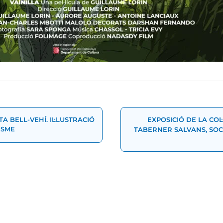
t
A BELL-VEHÍ. IL·LUSTRACIÓ
EXPOSICIÓ DE LA COL
ISME
TABERNER SALVANS, SOC