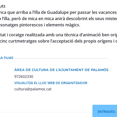
uts
nca que arriba a l’Illa de Guadalupe per passar les vacances 
 l’illa, però de mica en mica anirà descobrint els seus miste
rsonatges pintorescos i elements màgics.
litat i coratge realitzada amb una tècnica d’animació ben o
nc curtmetratges sobre l’acceptació dels propis orígens i d
CA FILMS
ÀREA DE CULTURA DE L’AJUNTAMENT DE PALAMÓS
972602330
VISUALITZA EL LLOC WEB DE ORGANITZADOR
cultura@palamos.cat
ENTRADES: