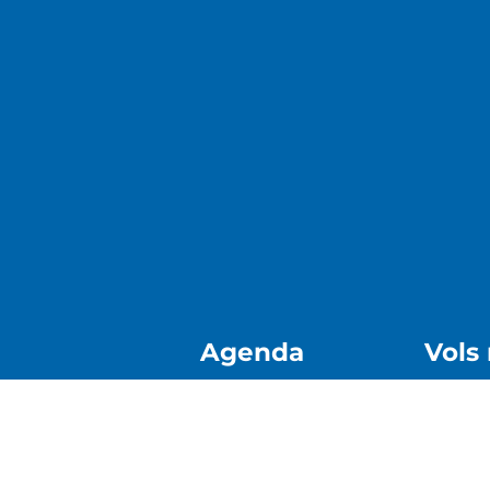
Agenda
Vols
nt i Sostenibilitat
Agenda
i Mobilitat
Acce
 Promoció