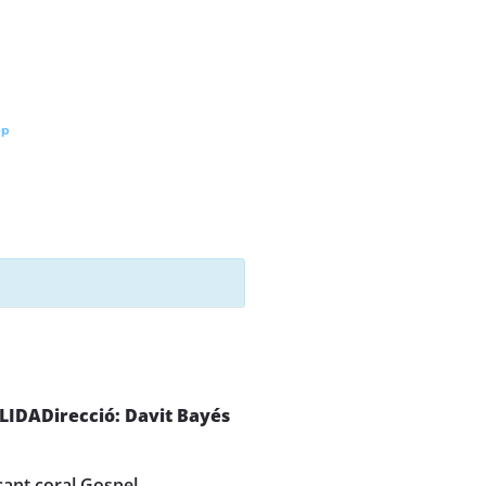
pp
LIDA
Direcció: Davit Bayés
cant coral Gospel