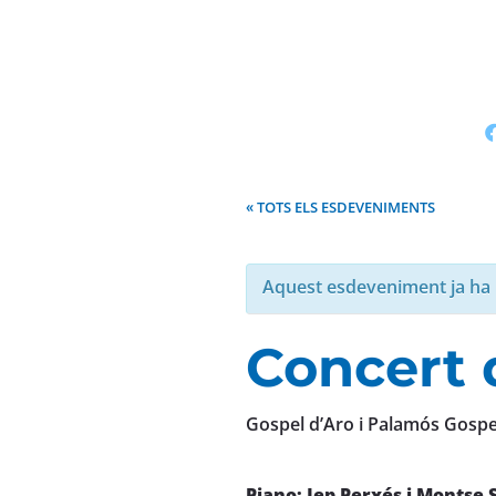
« TOTS ELS ESDEVENIMENTS
Aquest esdeveniment ja ha 
Concert 
Gospel d’Aro i Palamós Gospe
Piano: Jep Perxés i Montse 