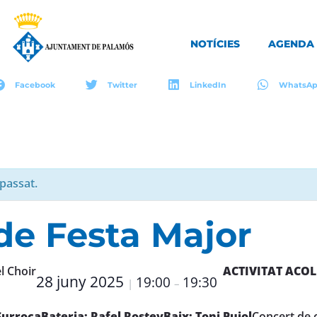
NOTÍCIES
AGENDA
Facebook
Twitter
LinkedIn
WhatsA
passat.
de Festa Major
l Choir
ACTIVITAT ACOL
28 juny 2025
19:00
19:30
|
–
Surroca
Bateria: Rafel Rostey
Baix: Toni Pujol
Concert de 