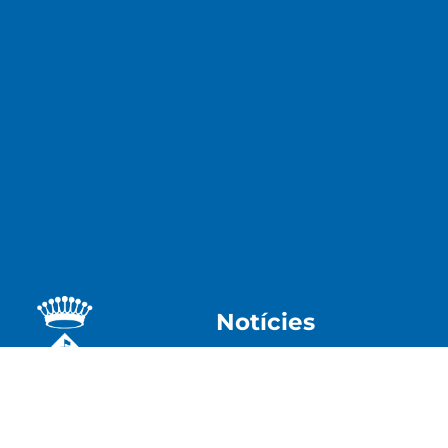
Notícies
Acció Social
Medi ambie
Ajuntament
Patrimoni
Cultura
Seguretat 
Educació
Turisme i