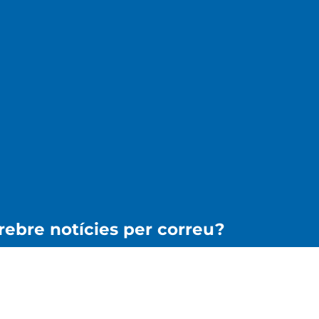
 rebre notícies per correu?
pto la
Política de Privacitat