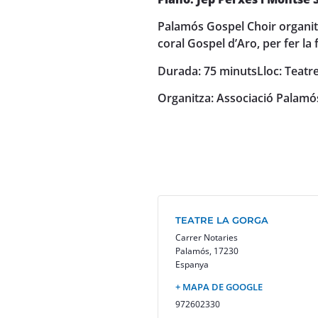
Palamós Gospel Choir organit
coral Gospel d’Aro, per fer l
Durada: 75 minuts
Lloc: Teatr
Organitza: Associació Palamó
TEATRE LA GORGA
Carrer Notaries
Palamós
,
17230
Espanya
+ MAPA DE GOOGLE
972602330