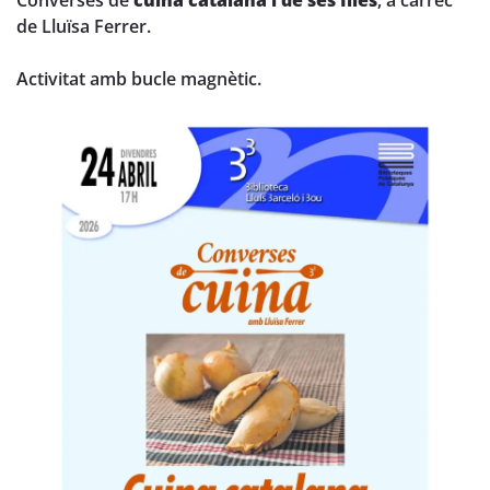
Converses de
cuina catalana i de ses Illes
, a càrrec
de Lluïsa Ferrer.
Activitat amb bucle magnètic.