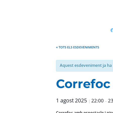
« TOTS ELS ESDEVENIMENTS
Aquest esdeveniment ja ha 
Correfoc
1 agost 2025
22:00
23
|
–
Correfoc amb espectacle i piro