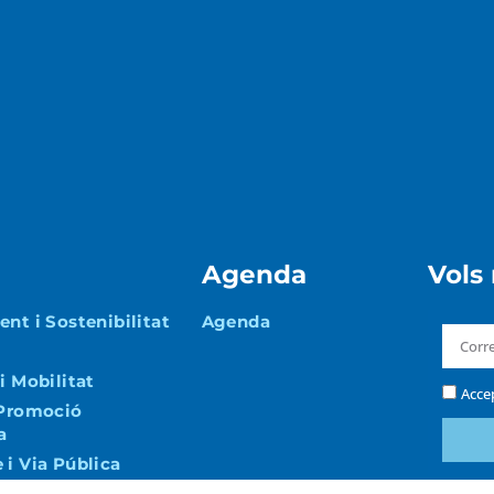
Agenda
Vols
nt i Sostenibilitat
Agenda
i Mobilitat
Acce
 Promoció
a
i Via Pública