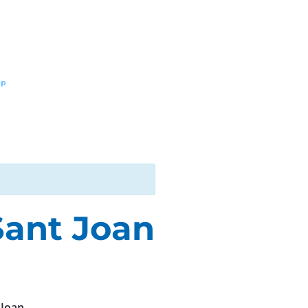
pp
Sant Joan
 Joan.