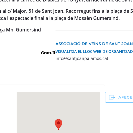
 al c/ Major, 51 de Sant Joan. Recorregut fins a la plaça de Sa
sca i espectacle final a la plaça de Mossèn Gumersind.
laça Mn. Gumersind
ASSOCIACIÓ DE VEÏNS DE SANT JOA
VISUALITZA EL LLOC WEB DE ORGANITZA
Gratuït
info@santjoanpalamos.cat
AFEGE