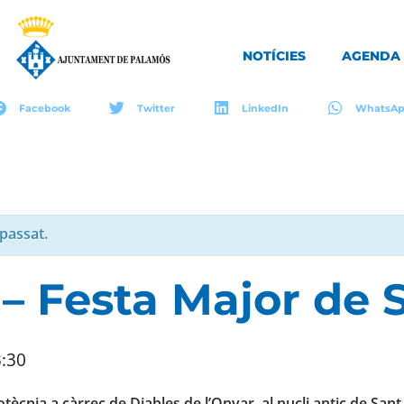
NOTÍCIES
AGENDA
Facebook
Twitter
LinkedIn
WhatsA
passat.
 – Festa Major de 
:30
tècnia a càrrec de Diables de l’Onyar, al nucli antic de Sant