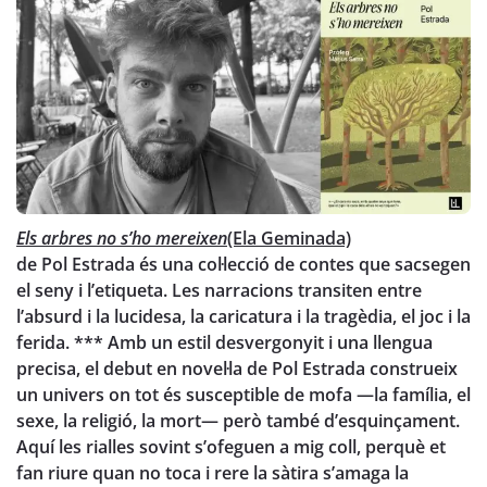
Els arbres no s’ho mereixen
(Ela Geminada)
de Pol Estrada és una col·lecció de contes que sacsegen
el seny i l’etiqueta. Les narracions transiten entre
l’absurd i la lucidesa, la caricatura i la tragèdia, el joc i la
ferida. *** Amb un estil desvergonyit i una llengua
precisa, el debut en novel·la de Pol Estrada construeix
un univers on tot és susceptible de mofa —la família, el
sexe, la religió, la mort— però també d’esquinçament.
Aquí les rialles sovint s’ofeguen a mig coll, perquè et
fan riure quan no toca i rere la sàtira s’amaga la