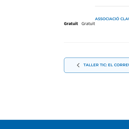
ASSOCIACIÓ CLA
Gratuït
Gratuït
Navegació
d'Esdevenimen
TALLER TIC: EL CORRE