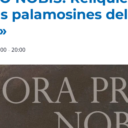
s palamosines del
»
:00
20:00
–