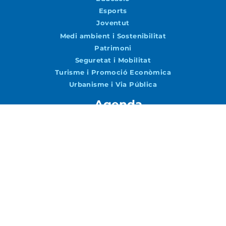
Esports
Joventut
Medi ambient i Sostenibilitat
Patrimoni
Seguretat i Mobilitat
Turisme i Promoció Econòmica
Urbanisme i Via Pública
Agenda
Agenda
Vols rebre notícies per correu?
Accepto la
Política de Privacitat
ENVIAR