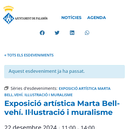
NOTÍCIES
AGENDA
« TOTS ELS ESDEVENIMENTS
Aquest esdeveniment ja ha passat.
Sèries d'esdeveniments:
EXPOSICIÓ ARTÍSTICA MARTA
BELL.VEHÍ. IL·LUSTRACIÓ I MURALISME
Exposició artística Marta Bell-
vehí. Il·lustració i muralisme
22 desembre 2024
11:00
14:00
|
–