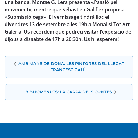
una banda, Montse G. Lera presenta «Passió pel
moviment», mentre que Sébastien Galifier proposa
«Submissió cega». El vernissage tindrà lloc el
divendres 13 de setembre a les 19h a Monalisi Tot Art
Galeria. Us recordem que podreu visitar l’exposició de
dijous a dissabte de 17h a 20:30h. Us hi esperem!
Navegació
AMB MANS DE DONA. LES PINTORES DEL LLEGAT
d'Esdeveniment
FRANCESC GALÍ
BIBLIOMENUTS: LA CARPA DELS CONTES