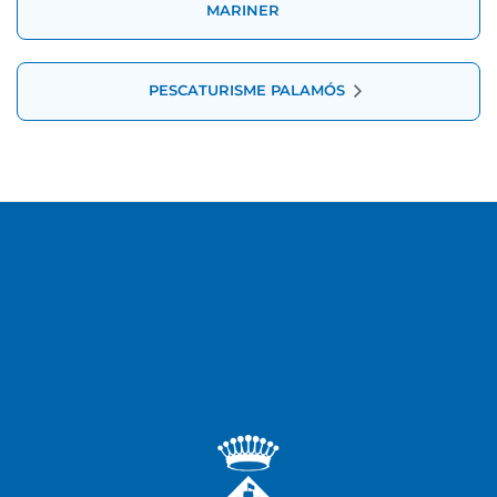
d'Esdeveniment
MARINER
PESCATURISME PALAMÓS