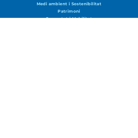
Medi ambient i Sostenibilitat
Patrimoni
Seguretat i Mobilitat
Turisme i Promoció Econòmica
Urbanisme i Via Pública
Agenda
Agenda
Vols rebre notícies per correu?
Accepto la
Política de Privacitat
ENVIAR