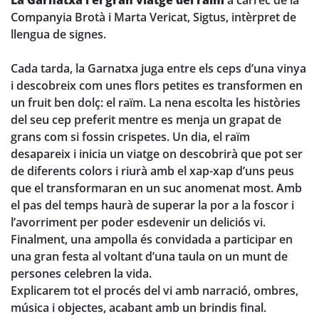
La Garnatxa i el gran viatge del raïm
a càrrec de la
Companyia Brotà i Marta Vericat, Sigtus, intèrpret de
llengua de signes.
Cada tarda, la Garnatxa juga entre els ceps d’una vinya
i descobreix com unes flors petites es transformen en
un fruit ben dolç: el raïm. La nena escolta les històries
del seu cep preferit mentre es menja un grapat de
grans com si fossin crispetes. Un dia, el raïm
desapareix i inicia un viatge on descobrirà que pot ser
de diferents colors i riurà amb el xap-xap d’uns peus
que el transformaran en un suc anomenat most. Amb
el pas del temps haurà de superar la por a la foscor i
l’avorriment per poder esdevenir un deliciós vi.
Finalment, una ampolla és convidada a participar en
una gran festa al voltant d’una taula on un munt de
persones celebren la vida.
Explicarem tot el procés del vi amb narració, ombres,
música i objectes, acabant amb un brindis final.