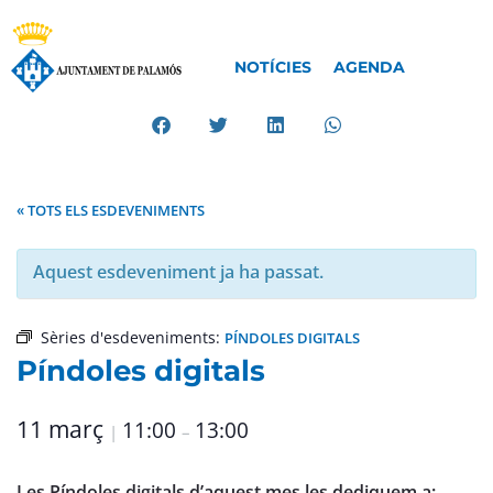
NOTÍCIES
AGENDA
« TOTS ELS ESDEVENIMENTS
Aquest esdeveniment ja ha passat.
Sèries d'esdeveniments:
PÍNDOLES DIGITALS
Píndoles digitals
11 març
11:00
13:00
|
–
Les Píndoles digitals d’aquest mes les dediquem a: