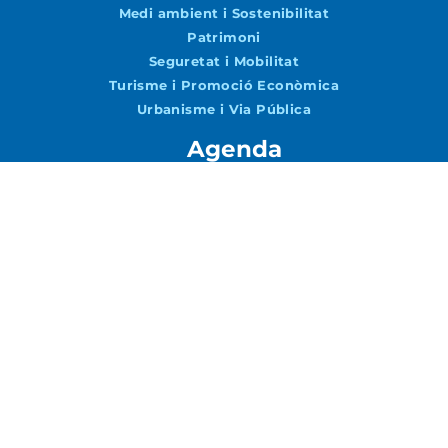
Medi ambient i Sostenibilitat
Patrimoni
Seguretat i Mobilitat
Turisme i Promoció Econòmica
Urbanisme i Via Pública
Agenda
Agenda
Vols rebre notícies per correu?
Accepto la
Política de Privacitat
ENVIAR