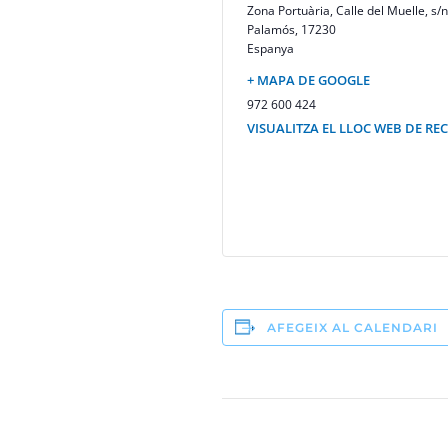
Zona Portuària, Calle del Muelle, s/n
Palamós
,
17230
Espanya
+ MAPA DE GOOGLE
972 600 424
VISUALITZA EL LLOC WEB DE RE
AFEGEIX AL CALENDARI
Navegació