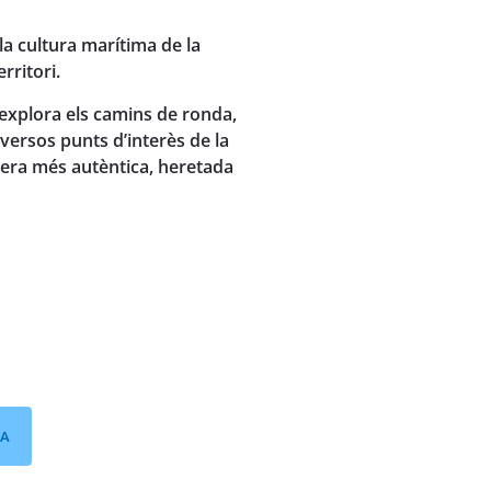
 la cultura marítima de la
rritori.
 explora els camins de ronda,
iversos punts d’interès de la
inera més autèntica, heretada
RA