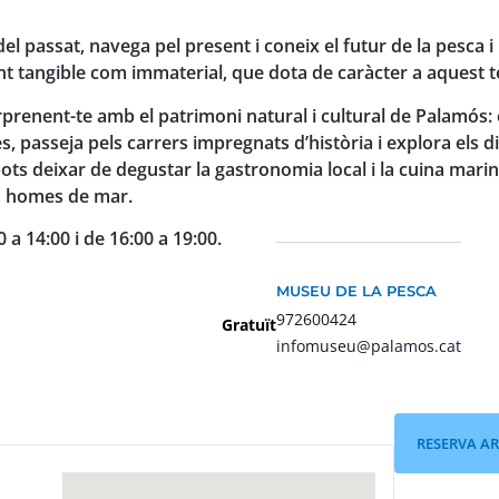
el passat, navega pel present i coneix el futur de la pesca i
t tangible com immaterial, que dota de caràcter a aquest te
rprenent-te amb el patrimoni natural i cultural de Palamós:
s, passeja pels carrers impregnats d’història i explora els d
pots deixar de degustar la gastronomia local i la cuina mar
es homes de mar.
 a 14:00 i de 16:00 a 19:00.
MUSEU DE LA PESCA
972600424
Gratuït
infomuseu@palamos.cat
RESERVA A