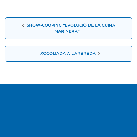
Navegació
SHOW-COOKING “EVOLUCIÓ DE LA CUINA
d'Esdeveniment
MARINERA”
XOCOLIADA A L’ARBREDA