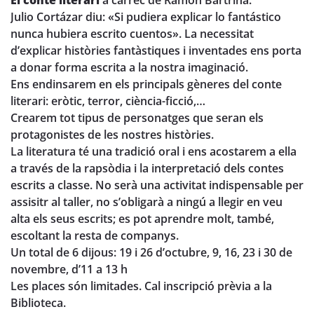
El conte literari
a càrrec de Ramon Bartrina.
Julio Cortázar diu: «Si pudiera explicar lo fantástico
nunca hubiera escrito cuentos». La necessitat
d’explicar històries fantàstiques i inventades ens porta
a donar forma escrita a la nostra imaginació.
Ens endinsarem en els principals gèneres del conte
literari: eròtic, terror, ciència-ficció,…
Crearem tot tipus de personatges que seran els
protagonistes de les nostres històries.
La literatura té una tradició oral i ens acostarem a ella
a través de la rapsòdia i la interpretació dels contes
escrits a classe. No serà una activitat indispensable per
assisitr al taller, no s’obligarà a ningú a llegir en veu
alta els seus escrits; es pot aprendre molt, també,
escoltant la resta de companys.
Un total de 6 dijous: 19 i 26 d’octubre, 9, 16, 23 i 30 de
novembre, d’11 a 13 h
Les places són limitades. Cal inscripció prèvia a la
Biblioteca.