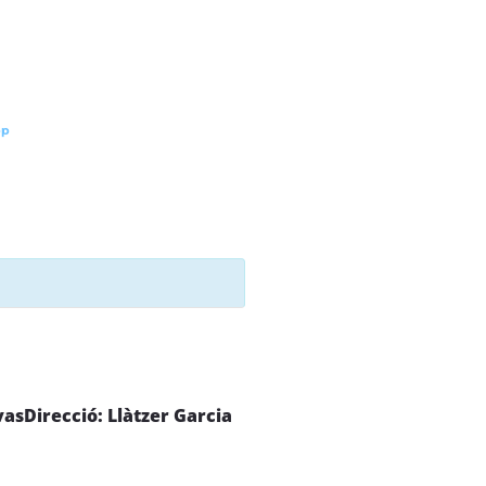
pp
vas
Direcció: Llàtzer Garcia