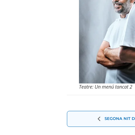
Teatre: Un menú tancat 2
Navegació
d'Esdevenimen
SEGONA NIT D