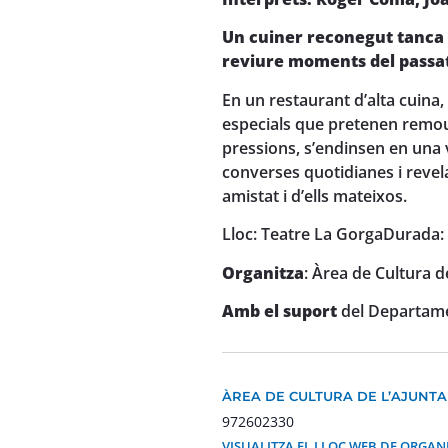
Un cuiner reconegut tanca 
reviure moments del passat
En un restaurant d’alta cuina,
especials que pretenen remour
pressions, s’endinsen en una v
converses quotidianes i reve
amistat i d’ells mateixos.
Lloc: Teatre La Gorga
Durada:
Organitza
: Àrea de Cultura 
Amb el suport
del Departamen
ÀREA DE CULTURA DE L’AJUNT
972602330
VISUALITZA EL LLOC WEB DE ORGA