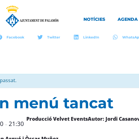
NOTÍCIES
AGENDA
Facebook
Twitter
LinkedIn
WhatsA
passat.
Un menú tancat
Producció Velvet Events
Autor: Jordi Casano
00
21:30
–
an Arqué i Òscar Muñoz