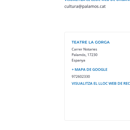
cultura@palamos.cat
TEATRE LA GORGA
Carrer Notaries
Palamós
,
17230
Espanya
+ MAPA DE GOOGLE
972602330
VISUALITZA EL LLOC WEB DE RE