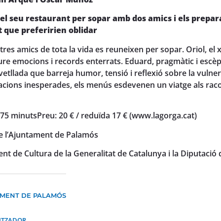
el seu restaurant per sopar amb dos amics i els prepar
 que preferirien oblidar
 tres amics de tota la vida es reuneixen per sopar. Oriol, el 
e emocions i records enterrats. Eduard, pragmàtic i escèpt
etllada que barreja humor, tensió i reflexió sobre la vulner
lacions inesperades, els menús esdevenen un viatge als rac
 75 minuts
Preu: 20 € / reduïda 17 € (www.lagorga.cat)
de l’Ajuntament de Palamós
t de Cultura de la Generalitat de Catalunya i la Diputació
AMENT DE PALAMÓS
NITZADOR