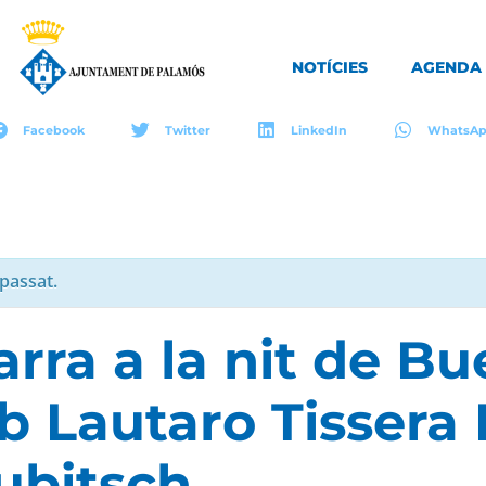
NOTÍCIES
AGENDA
Facebook
Twitter
LinkedIn
WhatsA
passat.
arra a la nit de B
b Lautaro Tissera 
Gubitsch