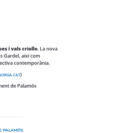
s i vals criollo
. La nova
s Gardel, així com
pectiva contemporània.
)
ORGA.CAT
ament de Palamós
DE PALAMÓS