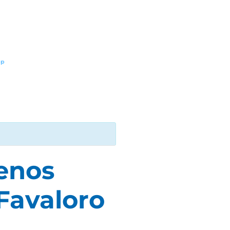
pp
uenos
Favaloro