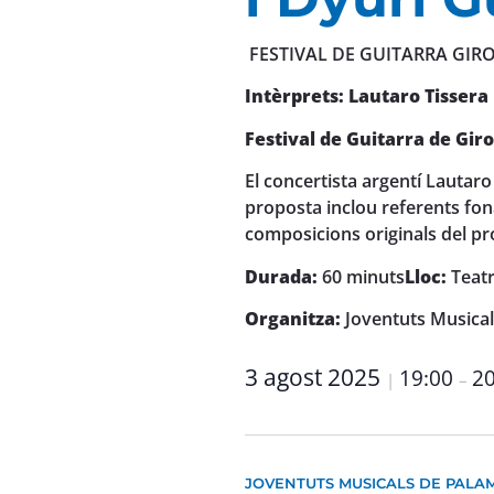
FESTIVAL DE GUITARRA GIR
Intèrprets: Lautaro Tissera 
Festival
de Guitarra de Gir
El concertista argentí Lautaro
proposta inclou referents fon
composicions originals del pr
Durada:
60 minuts
Lloc:
Teat
Organitza:
Joventuts Musica
3 agost 2025
19:00
20
|
–
JOVENTUTS MUSICALS DE PALA