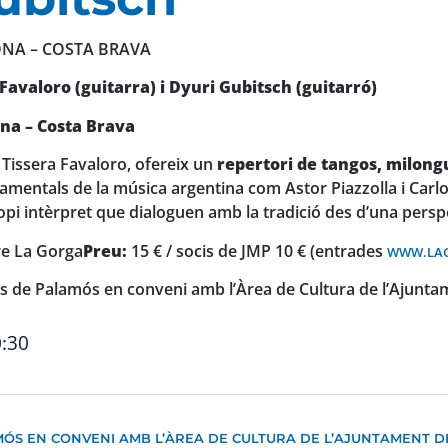
ONA – COSTA BRAVA
Favaloro (guitarra) i Dyuri Gubitsch (guitarró)
ona – Costa Brava
 Tissera Favaloro, ofereix un
repertori de tangos, milongue
amentals de la música argentina com Astor Piazzolla i Carlo
opi intèrpret que dialoguen amb la tradició des d’una pers
re La Gorga
Preu:
15 € / socis de JMP 10 € (entrades
WWW.LAG
ls de Palamós en conveni amb l’Àrea de Cultura de l’Ajunt
:30
MÓS EN CONVENI AMB L’ÀREA DE CULTURA DE L’AJUNTAMENT 