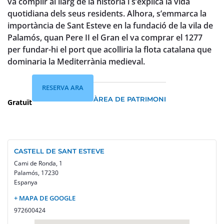
va complir al llarg de la història i s’explica la vida
quotidiana dels seus residents. Alhora, s’emmarca la
importància de Sant Esteve en la fundació de la vila de
Palamós, quan Pere II el Gran el va comprar el 1277
per fundar-hi el port que acolliria la flota catalana que
dominaria la Mediterrània medieval.
RESERVA ARA
ÀREA DE PATRIMONI
Gratuït
CASTELL DE SANT ESTEVE
Cami de Ronda, 1
Palamós
,
17230
Espanya
+ MAPA DE GOOGLE
972600424