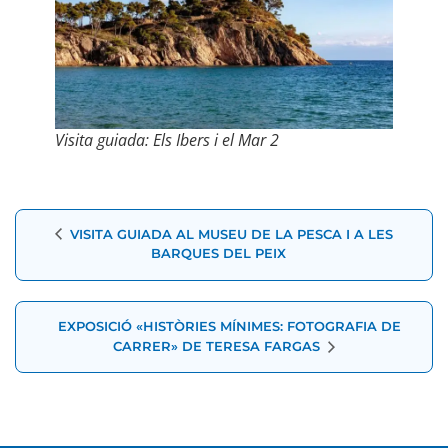
Visita guiada: Els Ibers i el Mar 2
Navegació
VISITA GUIADA AL MUSEU DE LA PESCA I A LES
d'Esdeveniment
BARQUES DEL PEIX
EXPOSICIÓ «HISTÒRIES MÍNIMES: FOTOGRAFIA DE
CARRER» DE TERESA FARGAS