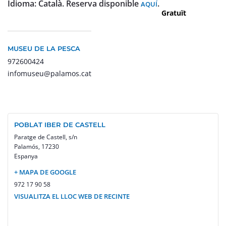
Idioma: Català.
Reserva disponible
.
AQUÍ
Gratuït
MUSEU DE LA PESCA
972600424
infomuseu@palamos.cat
POBLAT IBER DE CASTELL
Paratge de Castell, s/n
Palamós
,
17230
Espanya
+ MAPA DE GOOGLE
972 17 90 58
VISUALITZA EL LLOC WEB DE RECINTE