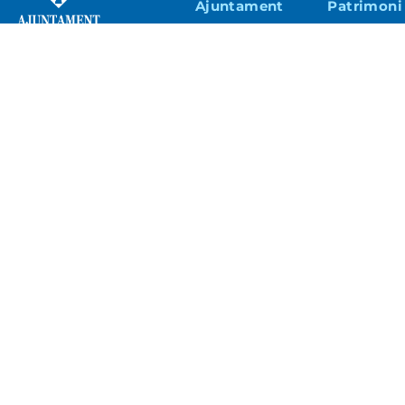
Ajuntament
Patrimoni
Cultura
Seguretat 
Educació
Turisme i
Econòmic
Esports
Urbanisme 
Joventut