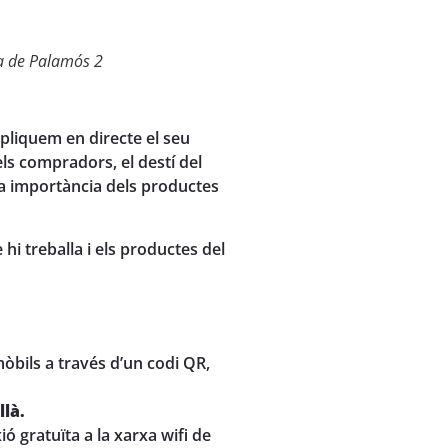
tja de Palamós 2
xpliquem en directe el seu
ls compradors, el destí del
la importància dels productes
e hi treballa i els productes del
òbils a través d’un codi QR,
llà.
 gratuïta a la xarxa wifi de