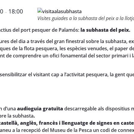
30
18:00
–
Visites guiades a la subhasta del peix a la llo
ractius del port pesquer de Palamós:
la subhasta del peix.
es del dia a través del gran finestral sobre la subhasta, e
ques de la flota pesquera, les espècies venudes, el paper de
rent de comprendre un ofici fonamental del sector primari i 
ensibilitzar el visitant cap a l’activitat pesquera, la gent qu
n d’una
audioguia gratuïta
descarregable als dispositius m
bre la subhasta
.
castellà, anglès, francès i llenguatge de signes en caste
neu a la recepció del Museu de la Pesca un codi de connexió