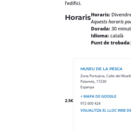
l’edifici.
Horaris:
Divendr
Horaris
Aquests horaris pod
Durada:
30 minuts
Idioma:
català
Punt de trobada
MUSEU DE LA PESCA
Zona Portuària, Calle del Muell
Palamós
,
17230
Espanya
+ MAPA DE GOOGLE
2.5€
972 600 424
VISUALITZA EL LLOC WEB D