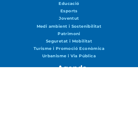
Educació
Esports
Joventut
Medi ambient i Sostenibilitat
Patrimoni
Seguretat i Mobilitat
Turisme i Promoció Econòmica
Urbanisme i Via Pública
Agenda
Agenda
Vols rebre notícies per correu?
Accepto la
Política de Privacitat