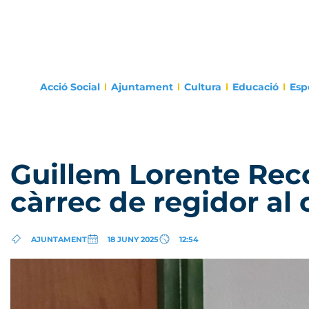
Acció Social
Ajuntament
Cultura
Educació
Esp
Guillem Lorente Rec
càrrec de regidor al 
AJUNTAMENT
18 JUNY 2025
12:54