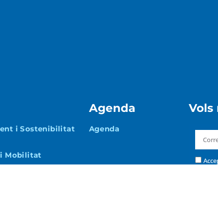
Agenda
Vols
nt i Sostenibilitat
Agenda
i Mobilitat
Acce
 Promoció
a
i Via Pública