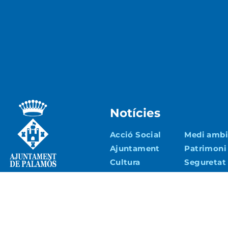
Notícies
Acció Social
Medi ambie
Ajuntament
Patrimoni
Cultura
Seguretat 
Educació
Turisme i
Econòmic
Esports
Urbanisme 
Joventut