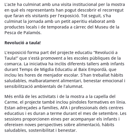
L’acte ha culminat amb una visita institucional per la mostra
en què els representants han pogut descobrir el recorregut
que faran els visitants per l’exposició. Tot seguit, s’ha
culminat la jornada amb un petit aperitiu elaborat amb
productes locals i de temporada a càrrec del Museu de la
Pesca de Palamós.
Revolució a taula!
L’exposició forma part del projecte educatiu “Revolució a
Taula!” que s’està promovent a les escoles públiques de la
comarca. La iniciativa ha inclòs diferents tallers amb infants
durant Temps de Migdia Educatiu al Baix Empordà, que
inclou les hores de menjador escolar. S’han treballat hàbits
saludables, malbaratament alimentari, benestar emocional i
sensibilització ambientals de l’alumnat.
Més enllà de les activitats i de la mostra a la capella del
Carme, el projecte també inclou píndoles formatives en línia.
Estan adreçades a famílies, AFA i professionals dels centres
educatius i es duran a terme durant el mes de setembre. Les
sessions proporcionen eines per acompanyar els infants i
ofereixen noves perspectives sobre alimentació, hàbits
saludables, sostenibilitat i benestar.