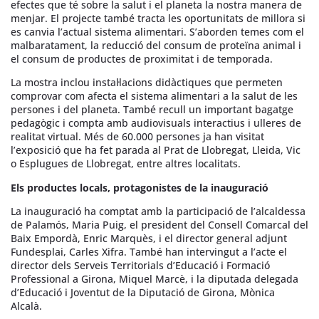
efectes que té sobre la salut i el planeta la nostra manera de
menjar. El projecte també tracta les oportunitats de millora si
es canvia l’actual sistema alimentari. S’aborden temes com el
malbaratament, la reducció del consum de proteïna animal i
el consum de productes de proximitat i de temporada.
La mostra inclou instal·lacions didàctiques que permeten
comprovar com afecta el sistema alimentari a la salut de les
persones i del planeta. També recull un important bagatge
pedagògic i compta amb audiovisuals interactius i ulleres de
realitat virtual. Més de 60.000 persones ja han visitat
l’exposició que ha fet parada al Prat de Llobregat, Lleida, Vic
o Esplugues de Llobregat, entre altres localitats.
Els productes locals, protagonistes de la inauguració
La inauguració ha comptat amb la participació de l’alcaldessa
de Palamós, Maria Puig, el president del Consell Comarcal del
Baix Empordà, Enric Marquès, i el director general adjunt
Fundesplai, Carles Xifra. També han intervingut a l’acte el
director dels Serveis Territorials d’Educació i Formació
Professional a Girona, Miquel Marcè, i la diputada delegada
d’Educació i Joventut de la Diputació de Girona, Mònica
Alcalà.