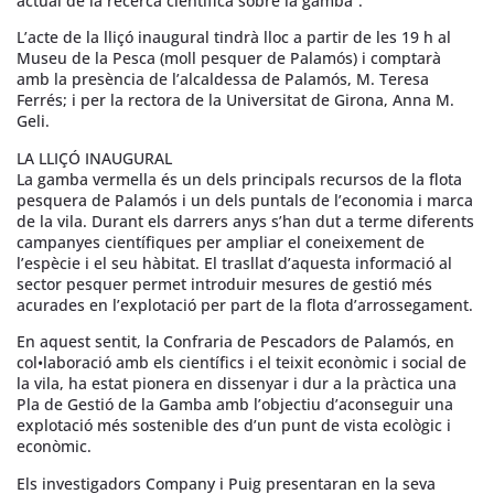
actual de la recerca científica sobre la gamba”.
L’acte de la lliçó inaugural tindrà lloc a partir de les 19 h al
Museu de la Pesca (moll pesquer de Palamós) i comptarà
amb la presència de l’alcaldessa de Palamós, M. Teresa
Ferrés; i per la rectora de la Universitat de Girona, Anna M.
Geli.
LA LLIÇÓ INAUGURAL
La gamba vermella és un dels principals recursos de la flota
pesquera de Palamós i un dels puntals de l’economia i marca
de la vila. Durant els darrers anys s’han dut a terme diferents
campanyes científiques per ampliar el coneixement de
l’espècie i el seu hàbitat. El trasllat d’aquesta informació al
sector pesquer permet introduir mesures de gestió més
acurades en l’explotació per part de la flota d’arrossegament.
En aquest sentit, la Confraria de Pescadors de Palamós, en
col•laboració amb els científics i el teixit econòmic i social de
la vila, ha estat pionera en dissenyar i dur a la pràctica una
Pla de Gestió de la Gamba amb l’objectiu d’aconseguir una
explotació més sostenible des d’un punt de vista ecològic i
econòmic.
Els investigadors Company i Puig presentaran en la seva