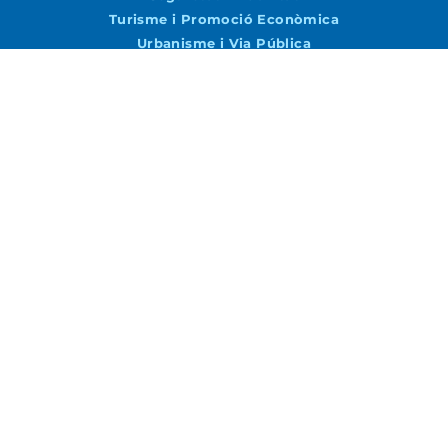
Turisme i Promoció Econòmica
Urbanisme i Via Pública
Agenda
Agenda
Vols rebre notícies per correu?
Accepto la
Política de Privacitat
ENVIAR