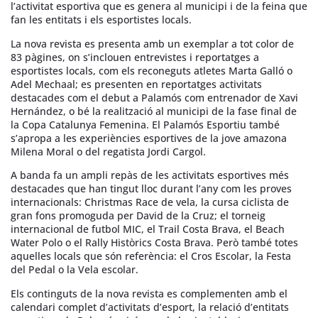
l’activitat esportiva que es genera al municipi i de la feina que
fan les entitats i els esportistes locals.
La nova revista es presenta amb un exemplar a tot color de
83 pàgines, on s’inclouen entrevistes i reportatges a
esportistes locals, com els reconeguts atletes Marta Galló o
Adel Mechaal; es presenten en reportatges activitats
destacades com el debut a Palamós com entrenador de Xavi
Hernández, o bé la realització al municipi de la fase final de
la Copa Catalunya Femenina. El Palamós Esportiu també
s’apropa a les experiències esportives de la jove amazona
Milena Moral o del regatista Jordi Cargol.
A banda fa un ampli repàs de les activitats esportives més
destacades que han tingut lloc durant l’any com les proves
internacionals: Christmas Race de vela, la cursa ciclista de
gran fons promoguda per David de la Cruz; el torneig
internacional de futbol MIC, el Trail Costa Brava, el Beach
Water Polo o el Rally Històrics Costa Brava. Però també totes
aquelles locals que són referència: el Cros Escolar, la Festa
del Pedal o la Vela escolar.
Els continguts de la nova revista es complementen amb el
calendari complet d’activitats d’esport, la relació d’entitats