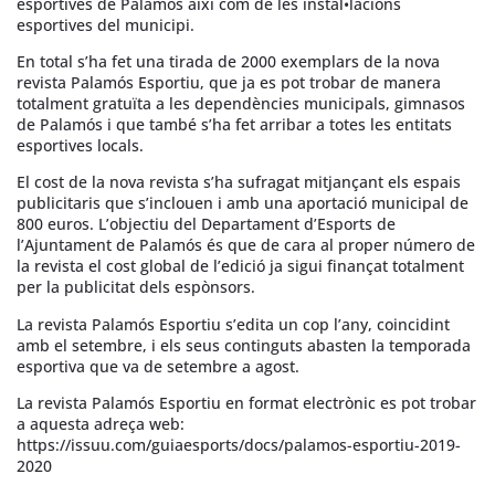
esportives de Palamós així com de les instal•lacions
esportives del municipi.
En total s’ha fet una tirada de 2000 exemplars de la nova
revista Palamós Esportiu, que ja es pot trobar de manera
totalment gratuïta a les dependències municipals, gimnasos
de Palamós i que també s’ha fet arribar a totes les entitats
esportives locals.
El cost de la nova revista s’ha sufragat mitjançant els espais
publicitaris que s’inclouen i amb una aportació municipal de
800 euros. L’objectiu del Departament d’Esports de
l’Ajuntament de Palamós és que de cara al proper número de
la revista el cost global de l’edició ja sigui finançat totalment
per la publicitat dels espònsors.
La revista Palamós Esportiu s’edita un cop l’any, coincidint
amb el setembre, i els seus continguts abasten la temporada
esportiva que va de setembre a agost.
La revista Palamós Esportiu en format electrònic es pot trobar
a aquesta adreça web:
https://issuu.com/guiaesports/docs/palamos-esportiu-2019-
2020