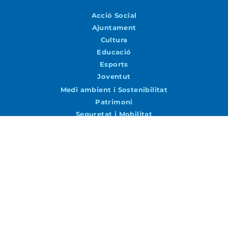
Acció Social
Ajuntament
Cultura
Educació
Esports
Joventut
Medi ambient i Sostenibilitat
Patrimoni
Seguretat i Mobilitat
Turisme i Promoció Econòmica
Urbanisme i Via Pública
Agenda
Agenda
Vols rebre notícies per correu?