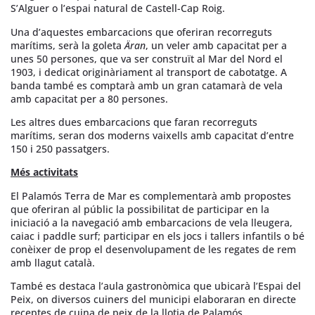
S’Alguer o l’espai natural de Castell-Cap Roig.
Una d’aquestes embarcacions que oferiran recorreguts
marítims, serà la goleta
Äran
, un veler amb capacitat per a
unes 50 persones, que va ser construït al Mar del Nord el
1903, i dedicat originàriament al transport de cabotatge. A
banda també es comptarà amb un gran catamarà de vela
amb capacitat per a 80 persones.
Les altres dues embarcacions que faran recorreguts
marítims, seran dos moderns vaixells amb capacitat d’entre
150 i 250 passatgers.
Més activitats
El Palamós Terra de Mar es complementarà amb propostes
que oferiran al públic la possibilitat de participar en la
iniciació a la navegació amb embarcacions de vela lleugera,
caiac i paddle surf; participar en els jocs i tallers infantils o bé
conèixer de prop el desenvolupament de les regates de rem
amb llagut català.
També es destaca l’aula gastronòmica que ubicarà l’Espai del
Peix, on diversos cuiners del municipi elaboraran en directe
receptes de cuina de peix de la llotja de Palamós.