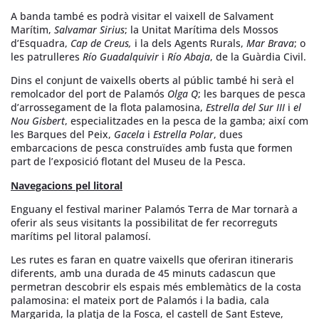
A banda també es podrà visitar el vaixell de Salvament
Marítim,
Salvamar Sirius
; la Unitat Marítima dels Mossos
d’Esquadra,
Cap
de Creus,
i la dels Agents Rurals,
Mar Brava
; o
les patrulleres
Río Guadalquivir
i
Río Abaja
, de la Guàrdia Civil.
Dins el conjunt de vaixells oberts al públic també hi serà el
remolcador del port de Palamós
Olga Q
; les barques de pesca
d’arrossegament de la flota palamosina,
Estrella del Sur III
i
el
Nou Gisbert
, especialitzades en la pesca de la gamba; així com
les Barques del Peix,
Gacela
i
Estrella Polar
, dues
embarcacions de pesca construïdes amb fusta que formen
part de l’exposició flotant del Museu de la Pesca.
Navegacions pel litoral
Enguany el festival mariner Palamós Terra de Mar tornarà a
oferir als seus visitants la possibilitat de fer recorreguts
marítims pel litoral palamosí.
Les rutes es faran en quatre vaixells que oferiran itineraris
diferents, amb una durada de 45 minuts cadascun que
permetran descobrir els espais més emblemàtics de la costa
palamosina: el mateix port de Palamós i la badia, cala
Margarida, la platja de la Fosca, el castell de Sant Esteve,