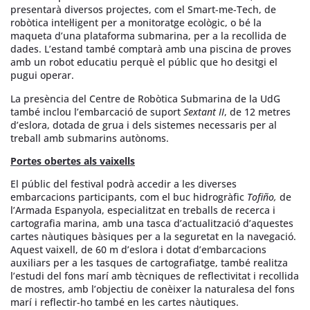
presentarà diversos projectes, com el Smart-me-Tech, de
robòtica intel·ligent per a monitoratge ecològic, o bé la
maqueta d’una plataforma submarina, per a la recollida de
dades. L’estand també comptarà amb una piscina de proves
amb un robot educatiu perquè el públic que ho desitgi el
pugui operar.
La presència del Centre de Robòtica Submarina de la UdG
també inclou l’embarcació de suport
Sextant II
, de 12 metres
d’eslora, dotada de grua i dels sistemes necessaris per al
treball amb submarins autònoms.
Portes obertes als vaixells
El públic del festival podrà accedir a les diverses
embarcacions participants, com el buc hidrogràfic
Tofiño,
de
l’Armada Espanyola, especialitzat en treballs de recerca i
cartografia marina, amb una tasca d’actualització d’aquestes
cartes nàutiques bàsiques per a la seguretat en la navegació.
Aquest vaixell, de 60 m d’eslora i dotat d’embarcacions
auxiliars per a les tasques de cartografiatge, també realitza
l’estudi del fons marí amb tècniques de reflectivitat i recollida
de mostres, amb l’objectiu de conèixer la naturalesa del fons
marí i reflectir-ho també en les cartes nàutiques.