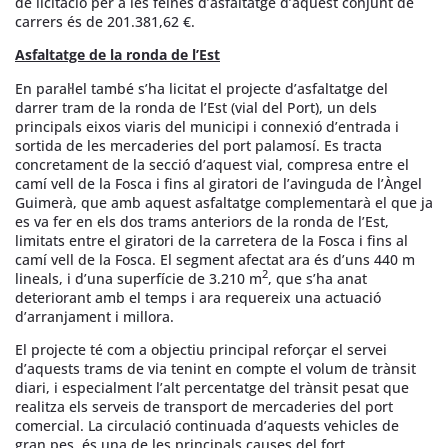
de licitació per a les feines d’asfaltatge d’aquest conjunt de
carrers és de 201.381,62 €.
Asfaltatge de la
ronda de l’Est
En paral·lel també s’ha licitat el projecte d’asfaltatge del
darrer tram de la ronda de l’Est (vial del Port), un dels
principals eixos viaris del municipi i connexió d’entrada i
sortida de les mercaderies del port palamosí. Es tracta
concretament de la secció d’aquest vial, compresa entre el
camí vell de la Fosca i fins al giratori de l’avinguda de l’Àngel
Guimerà, que amb aquest asfaltatge complementarà el que ja
es va fer en els dos trams anteriors de la ronda de l’Est,
limitats entre el giratori de la carretera de la Fosca i fins al
camí vell de la Fosca. El segment afectat ara és d’uns 440 m
2
lineals, i d’una superfície de 3.210 m
, que s’ha anat
deteriorant amb el temps i ara requereix una actuació
d’arranjament i millora.
El projecte té com a objectiu principal reforçar el servei
d’aquests trams de via tenint en compte el volum de trànsit
diari, i especialment l’alt percentatge del trànsit pesat que
realitza els serveis de transport de mercaderies del port
comercial. La circulació continuada d’aquests vehicles de
gran pes, és una de les principals causes del fort