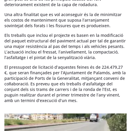
deteriorament existent de la capa de rodadura.
Una altra finalitat que es vol aconseguir és la de minimitzar
els costos de manteniment que suposa l’arranjament
sovintejat dels forats i les fissures que es produeixen.
Els treballs que inclou el projecte es basen en la modificació
del paquet estructural del paviment actual per tal de garantir
una major resistència al pas del temps i als vehicles pesants.
L’actuació inclou el fressat, l’anivellament, la compactació,
l’asfaltatge i el pintat de la senyalització viària.
El pressupost de licitació d’aquestes feines és de 224.479,27
€, que seran finançades per l’Ajuntament de Palamós, amb la
participació de Ports de la Generalitat, mitjançant conveni de
col·laboració. Es preveu que els treballs d’asfaltatge del
conjunt dels sis trams de carrers i de la ronda de l’Est, es
puguin realitzar durant el primer trimestre de l’any vinent,
amb un termini d’execució d’un mes.