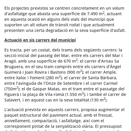
Els projectes previstos se centren concretament en un volum
2
d’asfaltatge que abasta una superfície de 7.490 m
, actuant
en aquesta ocasió en alguns dels vials del municipi que
suporten un alt volum de trànsit rodat i que actualment
presenten una certa degradació en la seva superfície d’asfalt.
Actuació en sis carrers del municipi
Es tracta, per un costat, dels trams dels següents carrers: la
secció inicial del passeig del Mar, entre els carrers del Mar i
2
Aragó, amb una superfície de 670 m
; el carrer d’Arnau Sa
Bruguera, en el seu tram comprés entre els carrers d’Àngel
2
Guimerà i Joan Rovira i Bastons (900 m
); el carrer Ample,
2
entre Xaloc i Foment (280 m
); el carrer de Santa Bàrbara,
entre l’avinguda de l’Onze de Setembre i el carrer Carmel
2
(750m
); el de Gaspar Matas, en el tram entre el passatge del
2
Figuerà i la plaça de Vila-romà (1.550 m
); i també el carrer de
2
Salavert, i en aquest cas en la seva totalitat (130 m
).
L’actuació prevista en aquests carrers, proposa augmentar el
paquet estructural del paviment actual, amb el fressat,
anivellament, compactació, i asfaltatge, així com el
corresponent pintat de la senyalització viària. El pressupost