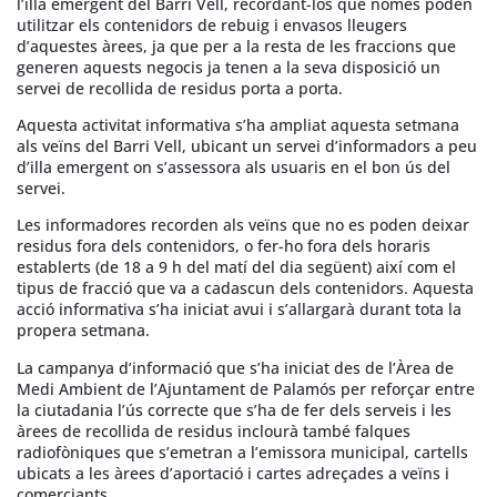
l’illa emergent del Barri Vell, recordant-los que només poden
utilitzar els contenidors de rebuig i envasos lleugers
d’aquestes àrees, ja que per a la resta de les fraccions que
generen aquests negocis ja tenen a la seva disposició un
servei de recollida de residus porta a porta.
Aquesta activitat informativa s’ha ampliat aquesta setmana
als veïns del Barri Vell, ubicant un servei d’informadors a peu
d’illa emergent on s’assessora als usuaris en el bon ús del
servei.
Les informadores recorden als veïns que no es poden deixar
residus fora dels contenidors, o fer-ho fora dels horaris
establerts (de 18 a 9 h del matí del dia següent) així com el
tipus de fracció que va a cadascun dels contenidors. Aquesta
acció informativa s’ha iniciat avui i s’allargarà durant tota la
propera setmana.
La campanya d’informació que s’ha iniciat des de l’Àrea de
Medi Ambient de l’Ajuntament de Palamós per reforçar entre
la ciutadania l’ús correcte que s’ha de fer dels serveis i les
àrees de recollida de residus inclourà també falques
radiofòniques que s’emetran a l’emissora municipal, cartells
ubicats a les àrees d’aportació i cartes adreçades a veïns i
comerciants.