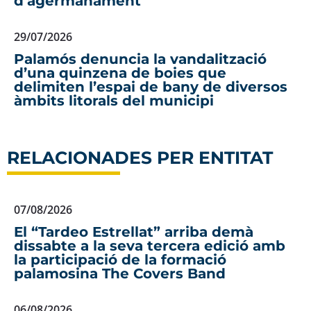
d’agermanament
29/07/2026
Palamós denuncia la vandalització
d’una quinzena de boies que
delimiten l’espai de bany de diversos
àmbits litorals del municipi
RELACIONADES PER ENTITAT
07/08/2026
El “Tardeo Estrellat” arriba demà
dissabte a la seva tercera edició amb
la participació de la formació
palamosina The Covers Band
06/08/2026