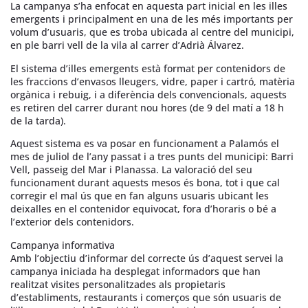
La campanya s’ha enfocat en aquesta part inicial en les illes
emergents i principalment en una de les més importants per
volum d’usuaris, que es troba ubicada al centre del municipi,
en ple barri vell de la vila al carrer d’Adrià Álvarez.
El sistema d’illes emergents està format per contenidors de
les fraccions d’envasos lleugers, vidre, paper i cartró, matèria
orgànica i rebuig, i a diferència dels convencionals, aquests
es retiren del carrer durant nou hores (de 9 del matí a 18 h
de la tarda).
Aquest sistema es va posar en funcionament a Palamós el
mes de juliol de l’any passat i a tres punts del municipi: Barri
Vell, passeig del Mar i Planassa. La valoració del seu
funcionament durant aquests mesos és bona, tot i que cal
corregir el mal ús que en fan alguns usuaris ubicant les
deixalles en el contenidor equivocat, fora d’horaris o bé a
l’exterior dels contenidors.
Campanya informativa
Amb l’objectiu d’informar del correcte ús d’aquest servei la
campanya iniciada ha desplegat informadors que han
realitzat visites personalitzades als propietaris
d’establiments, restaurants i comerços que són usuaris de