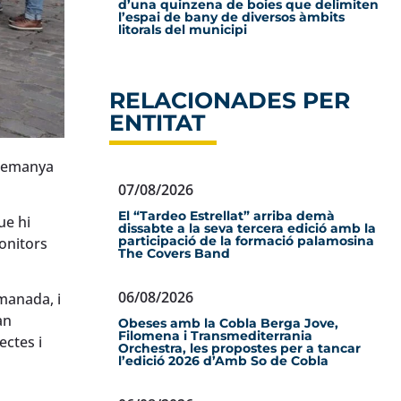
d’una quinzena de boies que delimiten
l’espai de bany de diversos àmbits
litorals del municipi
RELACIONADES PER
ENTITAT
alemanya
07/08/2026
El “Tardeo Estrellat” arriba demà
ue hi
dissabte a la seva tercera edició amb la
participació de la formació palamosina
monitors
The Covers Band
06/08/2026
rmanada, i
an
Obeses amb la Cobla Berga Jove,
Filomena i Transmediterrania
ectes i
Orchestra, les propostes per a tancar
l’edició 2026 d’Amb So de Cobla