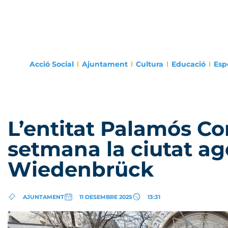
Acció Social
Ajuntament
Cultura
Educació
Esp
L’entitat Palamós Co
setmana la ciutat 
Wiedenbrück
AJUNTAMENT
11 DESEMBRE 2025
13:31