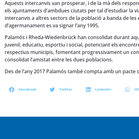
Aquests intercanvis van prosperar, i de la mà dels respo
els ajuntaments d’ambdues ciutats per tal d’estudiar la vi
intercanvis a altres sectors de la població a banda de les e
d’agermanament es va signar l’any 1995.
Palamós i Rheda-Wiedenbrück han consolidat durant aquests
juvenil, educatiu, esportiu i social, potenciant els encont
respectius municipis, fomentant progressivament un cont
consolidat l’amistat entre les dues poblacions.
Des de l’any 2017 Palamós també compta amb un pacte d
Facebook
Twitter
LinkedIn
W