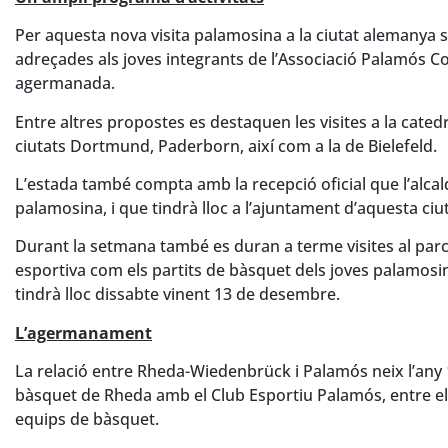
Per aquesta nova visita palamosina a la ciutat alemanya s’
adreçades als joves integrants de l’Associació Palamós Con
agermanada.
Entre altres propostes es destaquen les visites a la cated
ciutats Dortmund, Paderborn, així com a la de Bielefeld.
L’estada també compta amb la recepció oficial que l’alc
palamosina, i que tindrà lloc a l’ajuntament d’aquesta ci
Durant la setmana també es duran a terme visites al parc
esportiva com els partits de bàsquet dels joves palamosin
tindrà lloc dissabte vinent 13 de desembre.
L’agermanament
La relació entre Rheda-Wiedenbrück i Palamós neix l’any 
bàsquet de Rheda amb el Club Esportiu Palamós, entre els 
equips de bàsquet.