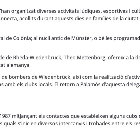
han organitzat diverses activitats lúdiques, esportives i cul
necta, acollits durant aquests dies en famílies de la ciutat
ral de Colònia; al nucli antic de Münster, o bé les programad
alde de Rheda-Wiedenbrück, Theo Mettenborg, ofereix a la d
utat alemanya.
 de bombers de Wiedenbrück, així com la realització d’activ
s amb els clubs locals. El retorn a Palamós d’aquesta deleg
1987 mitjançant els contactes que estableixen alguns cubs 
quals s’inicien diversos intercanvis i trobades entre els re