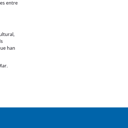
tes entre
ltural,
ls
que han
Mar.