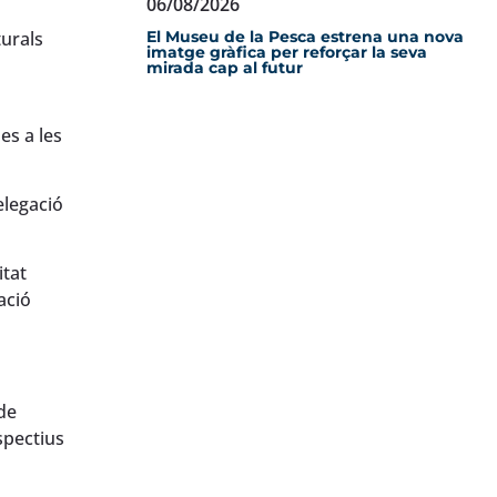
06/08/2026
El Museu de la Pesca estrena una nova
turals
imatge gràfica per reforçar la seva
mirada cap al futur
es a les
elegació
itat
ació
de
spectius