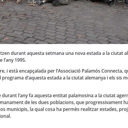
alitzen durant aquesta setmana una nova estada a la ciutat 
l’any 1995.
re, i està encapçalada per l’Associació Palamós Connecta, q
l programa d’aquesta estada a la ciutat alemanya i els sis 
 durant l’any fa aquesta entitat palamosina a la ciutat age
ermanament de les dues poblacions, que progressivament h
dos municipis, la qual cosa ha permès realitzar estades, proj
ional.