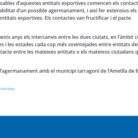
nsables d’aquestes entitats esportives comencen els contac
abilitat d’un possible agermanament, i així fer extensius els
ntitats esportives. Els contactes van fructificar i el pacte
 anys els intercanvis entre les dues ciutats, en l’àmbit cu
res i les estades cada cop més sovintejades entre entitats de
acte entre les mateixes entitats o els mateixos ciutadans 
’agermanament amb el municipi tarragoní de l’Ametlla de 
hatsApp