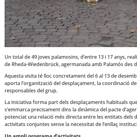
Un total de 49 joves palamosins, d’entre 13 i 17 anys, re
de Rheda-Wiedenbrück, agermanada amb Palamós des de 
Aquesta visita té lloc concretament del 6 al 13 de desemb
aporta l’organització del desplaçament, la coordinació de
responsables del grup.
La iniciativa forma part dels desplaçaments habituals que
s’emmarca precisament dins la dinàmica del pacte d’ag
potenciat una relació més directa entre les entitats dels 
activitats conjuntes sense la necessitat de l’enllaç instituc
Un ampli programa d’activitats