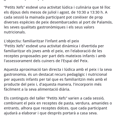
“Petits Xefs” esdevé una activitat lúdica i culinària que té lloc
els dijous dels mesos de juliol i agost, de 10:30 a 13:30 h. A
cada sessió la mainada participant pot conèixer de prop
diverses espècies de peix desembarcades al port de Palamós,
les seves qualitats gastronòmiques i els seus valors
nutricionals.
L’objectiu: familiaritzar l’infant amb el peix
“Petits Xefs” esdevé una activitat dinàmica i divertida per
familiaritzar els joves amb el peix, en l’elaboració de les
receptes proposades per part dels mateixos infants i amb
l’assessorament dels cuiners de l’Espai del Peix.
Aquesta aproximació tan directa i lúdica amb el peix i la seva
gastronomia, és un destacat recurs pedagògic i nutricional
per aquests infants per tal que es familiaritzin més amb el
producte del peix i, d’aquesta manera, l’incorporin més
fàcilment a la seva alimentació diària.
Els continguts del taller “Petits Xefs” varien a cada sessió,
combinant el peix en receptes de pasta, verdura, amanides o
entrants, alhora que receptes dolces, que cada participant
ajudarà a elaborar i que després portarà a casa seva.