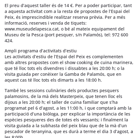
El preu d’aquest taller és de 14 €. Per a poder participar, tant
a aquesta activitat com a la resta de propostes de l’Espai del
Peix, és imprescindible realitzar reserva prèvia. Per a més
informació, reserves i venda de tiquets:
www.museudelapesca.cat, o bé al mateix equipament del
Museu de la Pesca (port pesquer, s/n Palamós), tel: 972 600
424.
Ampli programa d’activitats d’estiu
Les activitats d’estiu de l’Espai del Peix es complementen
amb altres propostes com el show cooking de cuina marinera,
que té lloc tots els divendres i dissabtes a les 20:00 h; o la
visita guiada per conèixer la Gamba de Palamós, que en
aquest cas té lloc tots els dimarts a les 18:00 h.
També les sessions culinàries dels productes pesquers
palamosins, de la mà dels Masterpeix, que tenen lloc els
dijous a les 20:00 h; el taller de cuina familiar que s’ha
programat pel 6 d’agost, a les 11:00 h, i que comptarà amb la
participació d’una biòloga, per explicar la importància de les
espècies pesqueres des de totes els vessants; i finalment la
visita guiada a la subhasta del peix blau que de la mà d’un
pescador de teranyina, que es durà a terme el dia 3 d’agost, a
les 8:00h.