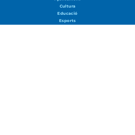
Cultura
Educació
Esports
Joventut
Medi ambient i Sostenibilitat
Patrimoni
Seguretat i Mobilitat
Turisme i Promoció Econòmica
Urbanisme i Via Pública
Agenda
Agenda
Vols rebre notícies per correu?
Accepto la
Política de Privacitat