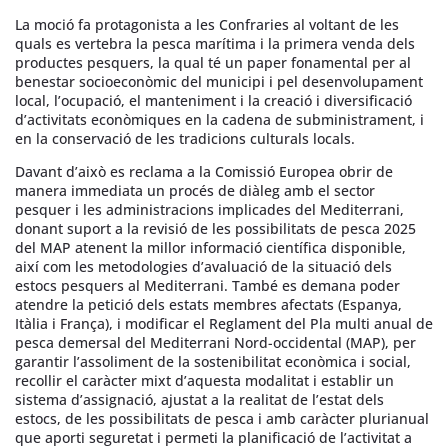
La moció fa protagonista a les Confraries al voltant de les
quals es vertebra la pesca marítima i la primera venda dels
productes pesquers, la qual té un paper fonamental per al
benestar socioeconòmic del municipi i pel desenvolupament
local, l’ocupació, el manteniment i la creació i diversificació
d’activitats econòmiques en la cadena de subministrament, i
en la conservació de les tradicions culturals locals.
Davant d’això es reclama a la Comissió Europea obrir de
manera immediata un procés de diàleg amb el sector
pesquer i les administracions implicades del Mediterrani,
donant suport a la revisió de les possibilitats de pesca 2025
del MAP atenent la millor informació científica disponible,
així com les metodologies d’avaluació de la situació dels
estocs pesquers al Mediterrani. També es demana poder
atendre la petició dels estats membres afectats (Espanya,
Itàlia i França), i modificar el Reglament del Pla multi anual de
pesca demersal del Mediterrani Nord-occidental (MAP), per
garantir l’assoliment de la sostenibilitat econòmica i social,
recollir el caràcter mixt d’aquesta modalitat i establir un
sistema d’assignació, ajustat a la realitat de l’estat dels
estocs, de les possibilitats de pesca i amb caràcter plurianual
que aporti seguretat i permeti la planificació de l’activitat a