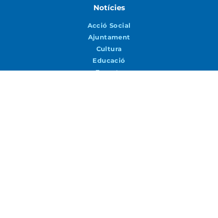
Notícies
Acció Social
Ajuntament
Cultura
Educació
Esports
Joventut
Medi ambient i Sostenibilitat
Patrimoni
Seguretat i Mobilitat
Turisme i Promoció Econòmica
Urbanisme i Via Pública
Agenda
Agenda
Vols rebre notícies per correu?