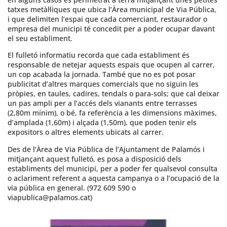
tatxes metàl·liques que ubica l’Àrea municipal de Via Pública,
i que delimiten l’espai que cada comerciant, restaurador o
empresa del municipi té concedit per a poder ocupar davant
el seu establiment.
El fulletó informatiu recorda que cada establiment és
responsable de netejar aquests espais que ocupen al carrer,
un cop acabada la jornada. També que no es pot posar
publicitat d’altres marques comercials que no siguin les
pròpies, en taules, cadires, tendals o para-sols; que cal deixar
un pas ampli per a l’accés dels vianants entre terrasses
(2,80m mínim), o bé, fa referència a les dimensions màximes,
d’amplada (1,60m) i alçada (1,50m), que poden tenir els
expositors o altres elements ubicats al carrer.
Des de l’Àrea de Via Pública de l’Ajuntament de Palamós i
mitjançant aquest fulletó, es posa a disposició dels
establiments del municipi, per a poder fer qualsevol consulta
o aclariment referent a aquesta campanya o a l’ocupació de la
via pública en general. (972 609 590 o
viapublica@palamos.cat)