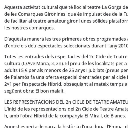
Aquesta activitat cultural que té lloc al teatre La Gorga 
de les Comarques Gironines, que és impulsat des de la Fu
de facilitar al teatre amateur gironí unes sòlides plataf
les nostres comarques.
D’aquesta manera les tres primeres obres programades al
d’entre els deu espectacles seleccionats durant l’any 2010 
Totes les entrades dels espectacles del 2n Cicle de Teat
Cultura (C/Ave Maria, 3, 2n). El preu de les localitats per 
adults i 5 € per als menors de 25 anys i jubilats (preus p
de Palamós fa una oferta especial d’entrades per al cicle
2×1 per l’espectacle Híbrid, obsequiant al mateix temps a
següent obra: El bon malalt.
LES REPRESENTACIONS DEL 2n CICLE DE TEATRE AMATE
L’inici de les representacions del 2n Cicle de Teatre Amat
h, amb l’obra Híbrid de la companyia El Mirall, de Blanes.
Aquest espectacle narra la història d’una dona, l’Emma, d