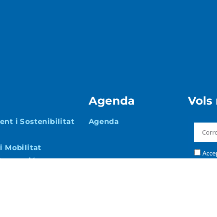
Agenda
Vols
nt i Sostenibilitat
Agenda
i Mobilitat
Acce
 Promoció
a
i Via Pública