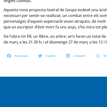
Àngels Dalmau.
Aquesta nova proposta teatral de Gespa esdevé una àcid
necessari per sentir-se realitzat; un combat entre els somnis 
personatges d’aquest espectacle viuen atrapats, de molt
que un escriptor d’èxit mort fa uns anys, s’ho mira tot ple
De l’obra Un fill, un llibre, un arbre, se’n faran un total
de març a les 21.30 h; i el diumenge 27 de març a les 12 i l
Facebook
Twitter
LinkedIn
W