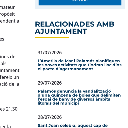
 Amateur
ropòsit
pendent a
RELACIONADES AMB
AJUNTAMENT
es
31/07/2026
cines de
L’Ametlla de Mar i Palamós planifiquen
 als
les noves activitats que tindran lloc dins
el pacte d’agermanament
Ajuntament
fereix un
29/07/2026
ció de la
Palamós denuncia la vandalització
d’una quinzena de boies que delimiten
l’espai de bany de diversos àmbits
litorals del municipi
les 21.30
28/07/2026
Sant Joan celebra, aquest cap de
per la