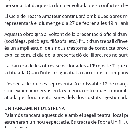
personalitat d’aquesta dona envoltada dels conflictes i l
El Cicle de Teatre Amateur continuarà amb dues obres més 
representarà el diumenge dia 27 de febrer a les 19 h i an
Aquesta obra gira al voltant de la presentació oficial d’un
(sociòlegs, psicòlegs, filòsofs, etc.) fruit d’un treball d’inv
és un ampli estudi dels nous trastorns de conducta provoc
explica com, el dia de la presentació del llibre, res no surt
La darrera de les obres seleccionades al ‘Projecte T’ qu
la titulada Quan l’infern sigui atiat a càrrec de la compa
L’espectacle, que es representarà el dissabte 12 de març a
sobreviuen immersos en la violència entre dues comunita
atiada per fonamentalismes dels dos costats i gestionada
UN TANCAMENT D’ESTRENA
Palamós tancarà aquest cicle amb el segell teatral local pe
estrenaran un nou espectacle. Es tracta de l’obra Un fill, u