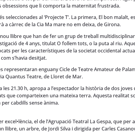
es obsessions que li comporta la maternitat frustrada.
seleccionades al ‘Projecte T’. La primera, El bon malalt, e
irà a càrrec de la Cia Ma mare no em deixa, de Girona.
 nou llibre que han de fer un grup de treball multidisciplinar
estigació de 4 anys, titulat O follem tots, o la puta al riu. Aqu
ats per les característiques de la societat occidental actua
 com s’havia desitjat.
e es representaran enguany Cicle de Teatre Amateur de Pala
nyia Quantus Teatre, de Lloret de Mar.
 les 21.30 h, apropa a l’espectador la història de dos joves
ts que comparteixen una mateixa terra. Aquesta realitat so
 per cabdills sense ànima.
r excel•lència, el de l’Agrupació Teatral La Gespa, que per a
n llibre, un arbre, de Jordi Silva i dirigida per Carles Casano