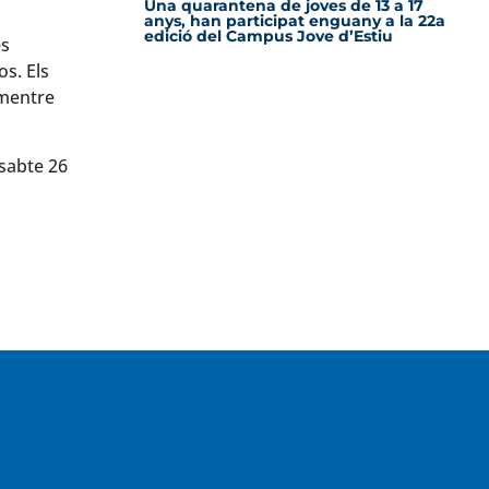
Una quarantena de joves de 13 a 17
anys, han participat enguany a la 22a
edició del Campus Jove d’Estiu
és
os. Els
 mentre
ssabte 26