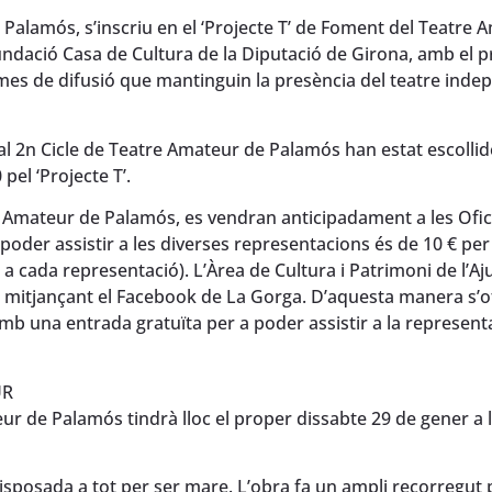
de Palamós, s’inscriu en el ‘Projecte T’ de Foment del Teatre
ndació Casa de Cultura de la Diputació de Girona, amb el p
ormes de difusió que mantinguin la presència del teatre inde
 2n Cicle de Teatre Amateur de Palamós han estat escollid
pel ‘Projecte T’.
re Amateur de Palamós, es vendran anticipadament a les Ofi
a poder assistir a les diverses representacions és de 10 € per
er a cada representació). L’Àrea de Cultura i Patrimoni de l’
 i mitjançant el Facebook de La Gorga. D’aquesta manera s’o
mb una entrada gratuïta per a poder assistir a la representa
UR
eur de Palamós tindrà lloc el proper dissabte 29 de gener a 
isposada a tot per ser mare. L’obra fa un ampli recorregut 