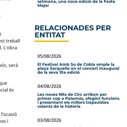
setmana, una nova edició de la Festa
Major
s
RELACIONADES PER
ENTITAT
i
est treball
l. L’obra
05/08/2026
El Festival Amb So de Cobla omple la
mós, serà
plaça Sarquella en el concert inaugural
de la seva 10a edició
 que
04/08/2026
cial és
Les noves Nits de Circ arriben per
primer cop a Palamós, afegint funcions
i presentant els millors trapezistes
volants de la història
 l’ocasió
03/08/2026
vas i