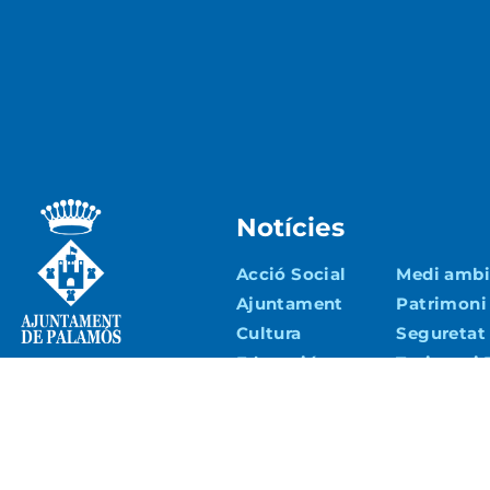
Notícies
Acció Social
Medi ambie
Ajuntament
Patrimoni
Cultura
Seguretat 
Educació
Turisme i
Econòmic
Esports
Urbanisme 
Joventut